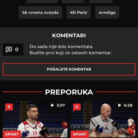
kk crvena zvezda
KK Pariz
evroliga
KOMENTARI
Do sada nije bilo komentara.
0
Budite prvi koji će ostaviti komentar.
POŠALJITE KOMENTAR
PREPORUKA
3:37
5:28
0
0
SPORT
SPORT