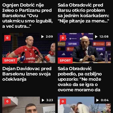
Ognjen Dobrić nije
Saša Obradović pred
želeo o Partizanu pred
Barsu otkrio problem
Barselonu: "Ovu
sa jednim košarkašem:
utakmicu smo izgubili,
"Nije pitanje za mene..."
a već sutra..."
2:09
12:08
0
0
SPORT
SPORT
Dejan Davidovac pred
Saša Obradović
Barselonu izneo svoja
pobedio, pa ozbiljno
očekivanja
upozorio: "Ne može
ovako da se igra o
ovome moramo da
pričamo...
3:23
0:04
0
0