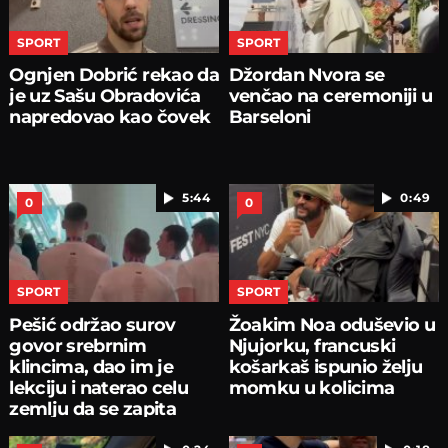
SPORT
SPORT
Ognjen Dobrić rekao da
Džordan Nvora se
je uz Sašu Obradovića
venčao na ceremoniji u
napredovao kao čovek
Barseloni
5:44
0:49
0
0
SPORT
SPORT
Pešić održao surov
Žoakim Noa oduševio u
govor srebrnim
Njujorku, francuski
klincima, dao im je
košarkaš ispunio želju
lekciju i naterao celu
momku u kolicima
zemlju da se zapita