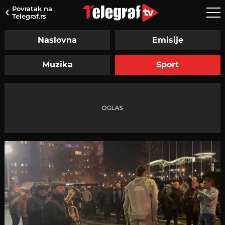
Povratak na
Telegraf.rs
Naslovna
Emisije
Muzika
Sport