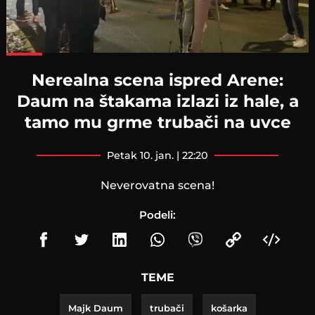
Loaded
:
100.00%
Nerealna scena ispred Arene:
Daum na štakama izlazi iz hale, a
tamo mu grme trubači na uvce
petak 10. jan. | 22:20
Neverovatna scena!
Podeli:
TEME
Majk Daum
trubači
košarka