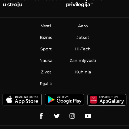
u stroju
privilegija"
Vesti
Aero
Biznis
Jetset
Sport
Hi-Tech
Nauka
Zanimljivosti
Život
Kuhinja
Rijaliti