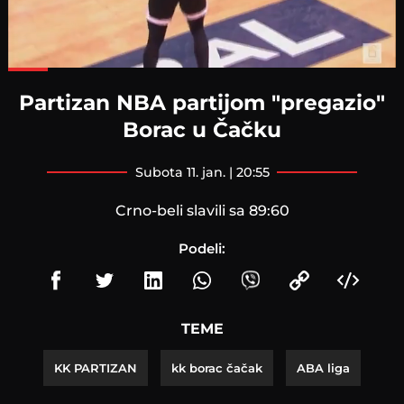
Loaded
:
94.11%
Partizan NBA partijom "pregazio"
Borac u Čačku
subota 11. jan. | 20:55
Crno-beli slavili sa 89:60
Podeli:
TEME
KK PARTIZAN
kk borac čačak
ABA liga