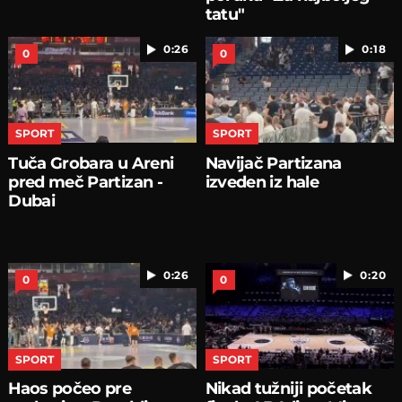
tatu"
0:26
0:18
0
0
SPORT
SPORT
Tuča Grobara u Areni
Navijač Partizana
pred meč Partizan -
izveden iz hale
Dubai
0:26
0:20
0
0
SPORT
SPORT
Haos počeo pre
Nikad tužniji početak