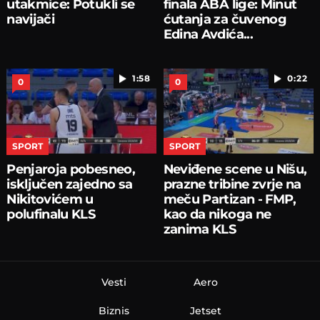
utakmice: Potukli se
finala ABA lige: Minut
navijači
ćutanja za čuvenog
Edina Avdića...
1:58
0:22
0
0
SPORT
SPORT
Penjaroja pobesneo,
Neviđene scene u Nišu,
isključen zajedno sa
prazne tribine zvrje na
Nikitovićem u
meču Partizan - FMP,
polufinalu KLS
kao da nikoga ne
zanima KLS
Vesti
Aero
Biznis
Jetset