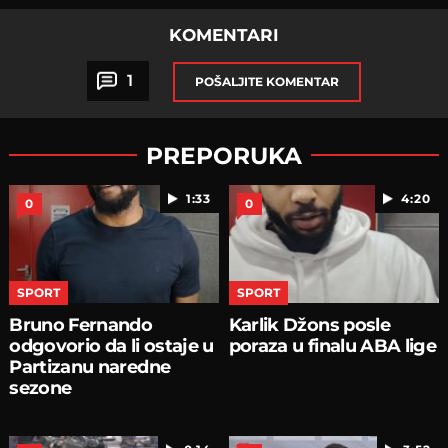
KOMENTARI
1
POŠALJITE KOMENTAR
PREPORUKA
1:33
4:20
0
0
SPORT
SPORT
Bruno Fernando
Karlik Džons posle
odgovorio da li ostaje u
poraza u finalu ABA lige
Partizanu naredne
sezone