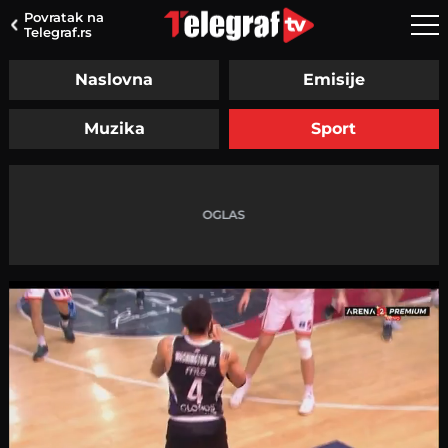
Povratak na
Telegraf.rs
Naslovna
Emisije
Muzika
Sport