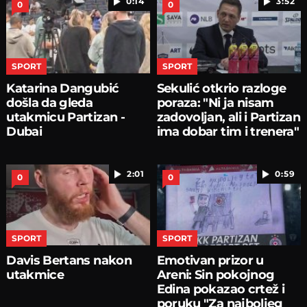
0:14
3:52
0
0
SPORT
SPORT
Katarina Dangubić
Sekulić otkrio razloge
došla da gleda
poraza: "Ni ja nisam
utakmicu Partizan -
zadovoljan, ali i Partizan
Dubai
ima dobar tim i trenera"
2:01
0:59
0
0
SPORT
SPORT
Davis Bertans nakon
Emotivan prizor u
utakmice
Areni: Sin pokojnog
Edina pokazao crtež i
poruku "Za najboljeg