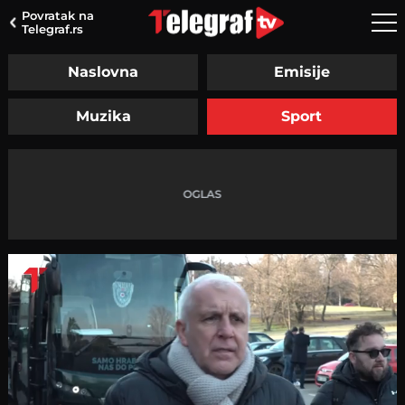
Povratak na
Telegraf.rs
Naslovna
Emisije
Muzika
Sport