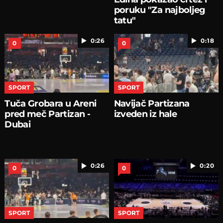
poruku "Za najboljeg
tatu"
0:26
0:18
0
0
SPORT
SPORT
Tuča Grobara u Areni
Navijač Partizana
pred meč Partizan -
izveden iz hale
Dubai
0:26
0:20
0
0
SPORT
SPORT