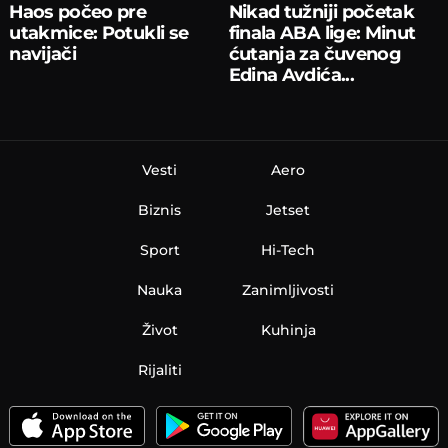
Haos počeo pre
Nikad tužniji početak
utakmice: Potukli se
finala ABA lige: Minut
navijači
ćutanja za čuvenog
Edina Avdića...
Vesti
Aero
Biznis
Jetset
Sport
Hi-Tech
Nauka
Zanimljivosti
Život
Kuhinja
Rijaliti