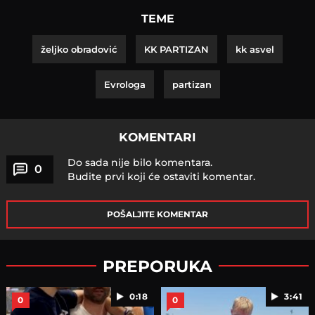
TEME
željko obradović
KK PARTIZAN
kk asvel
Evrologa
partizan
KOMENTARI
Do sada nije bilo komentara.
0
Budite prvi koji će ostaviti komentar.
POŠALJITE KOMENTAR
PREPORUKA
0:18
3:41
0
0