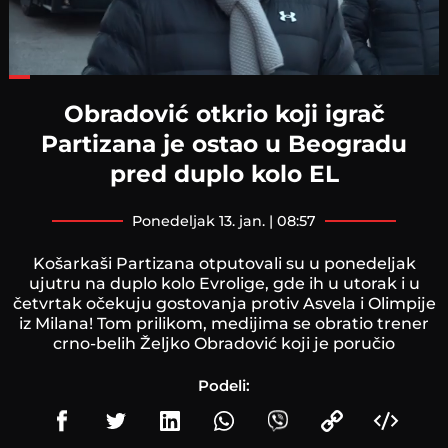
Loaded
:
46.33%
Obradović otkrio koji igrač
Partizana je ostao u Beogradu
pred duplo kolo EL
ponedeljak 13. jan. | 08:57
Košarkaši Partizana otputovali su u ponedeljak
ujutru na duplo kolo Evrolige, gde ih u utorak i u
četvrtak očekuju gostovanja protiv Asvela i Olimpije
iz Milana! Tom prilikom, medijima se obratio trener
crno-belih Željko Obradović koji je poručio
Podeli: