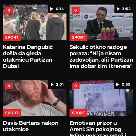
0:14
3:52
0
0
SPORT
SPORT
Katarina Dangubić
Sekulić otkrio razloge
došla da gleda
poraza: "Ni ja nisam
utakmicu Partizan -
zadovoljan, ali i Partizan
Dubai
ima dobar tim i trenera"
2:01
0:59
0
0
SPORT
SPORT
Davis Bertans nakon
Emotivan prizor u
utakmice
Areni: Sin pokojnog
Edina pokazao crtež i