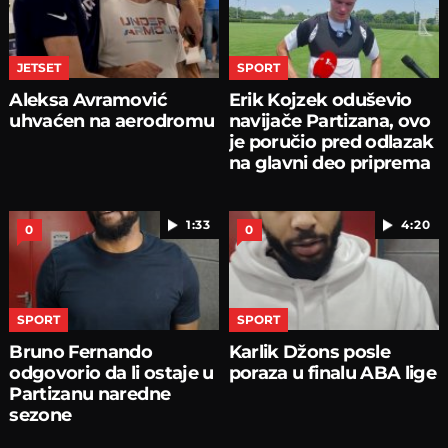
JETSET
SPORT
Aleksa Avramović
Erik Kojzek oduševio
uhvaćen na aerodromu
navijače Partizana, ovo
je poručio pred odlazak
na glavni deo priprema
1:33
4:20
0
0
SPORT
SPORT
Bruno Fernando
Karlik Džons posle
odgovorio da li ostaje u
poraza u finalu ABA lige
Partizanu naredne
sezone