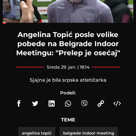
Loaded
:
20.32%
Angelina Topić posle velike
pobede na Belgrade Indoor
Meetingu: "Prelep je osećaj"
sreda 29. jan. | 18:14
Sjajna je bila srpska atletičarka
Podeli:
TEME
angelina topić
belgrade indoor meeting