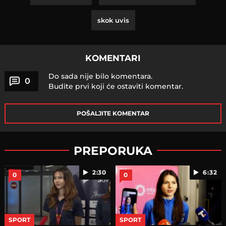
skok uvis
KOMENTARI
Do sada nije bilo komentara.
0
Budite prvi koji će ostaviti komentar.
POŠALJITE KOMENTAR
PREPORUKA
2:30
6:32
0
0
SPORT
SPORT