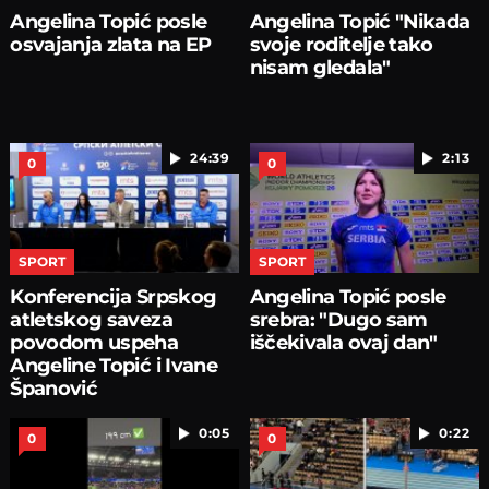
Angelina Topić posle
Angelina Topić "Nikada
osvajanja zlata na EP
svoje roditelje tako
nisam gledala"
24:39
2:13
0
0
SPORT
SPORT
Konferencija Srpskog
Angelina Topić posle
atletskog saveza
srebra: "Dugo sam
povodom uspeha
iščekivala ovaj dan"
Angeline Topić i Ivane
Španović
0:05
0:22
0
0