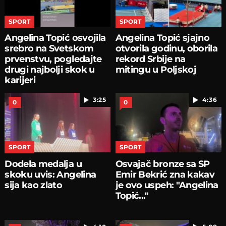
SPORT
SPORT
Angelina Topić osvojila
Angelina Topić sjajno
srebro na Svetskom
otvorila godinu, oborila
prvenstvu, pogledajte
rekord Srbije na
drugi najbolji skok u
mitingu u Poljskoj
karijeri
3:25
4:36
0
0
SPORT
SPORT
Dodela medalja u
Osvajač bronze sa SP
skoku uvis: Angelina
Emir Bekrić zna kakav
sija kao zlato
je ovo uspeh: "Angelina
Topić..."