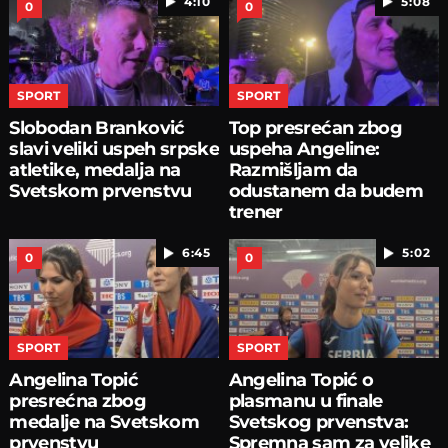
4:10
5:08
0
0
SPORT
SPORT
Slobodan Branković
Top presrećan zbog
slavi veliki uspeh srpske
uspeha Angeline:
atletike, medalja na
Razmišljam da
Svetskom prvenstvu
odustanem da budem
trener
6:45
5:02
0
0
SPORT
SPORT
Angelina Topić
Angelina Topić o
presrećna zbog
plasmanu u finale
medalje na Svetskom
Svetskog prvenstva:
prvenstvu
Spremna sam za velike