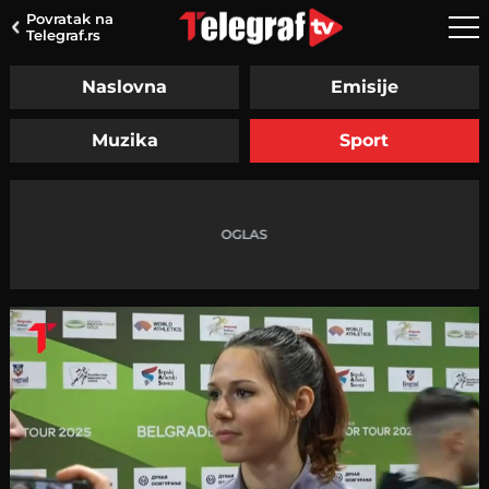
Povratak na
Telegraf.rs
Naslovna
Emisije
Muzika
Sport