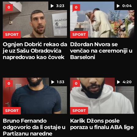
3:23
0:04
0
0
SPORT
SPORT
Ognjen Dobrić rekao da
Džordan Nvora se
je uz Sašu Obradovića
venčao na ceremoniji u
napredovao kao čovek
Barseloni
1:33
4:20
0
0
SPORT
SPORT
Bruno Fernando
Karlik Džons posle
odgovorio da li ostaje u
poraza u finalu ABA lige
Partizanu naredne