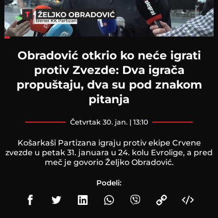
Loaded
:
23.48%
Obradović otkrio ko neće igrati
protiv Zvezde: Dva igrača
propuštaju, dva su pod znakom
pitanja
četvrtak 30. jan. | 13:10
Košarkaši Partizana igraju protiv ekipe Crvene
zvezde u petak 31. januara u 24. kolu Evrolige, a pred
meč je govorio Željko Obradović.
Podeli: