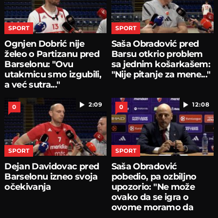
SPORT
SPORT
Ognjen Dobrić nije
Saša Obradović pred
želeo o Partizanu pred
Barsu otkrio problem
Barselonu: "Ovu
sa jednim košarkašem:
utakmicu smo izgubili,
"Nije pitanje za mene..."
a već sutra..."
2:09
12:08
0
0
SPORT
SPORT
Dejan Davidovac pred
Saša Obradović
Barselonu izneo svoja
pobedio, pa ozbiljno
očekivanja
upozorio: "Ne može
ovako da se igra o
ovome moramo da
pričamo...