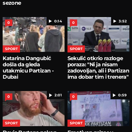
sezone
0:14
3:52
0
0
SPORT
SPORT
Katarina Dangubić
Sekulić otkrio razloge
došla da gleda
poraza: "Ni ja nisam
utakmicu Partizan -
zadovoljan, ali i Partizan
Dubai
ima dobar tim i trenera"
2:01
0:59
0
0
SPORT
SPORT