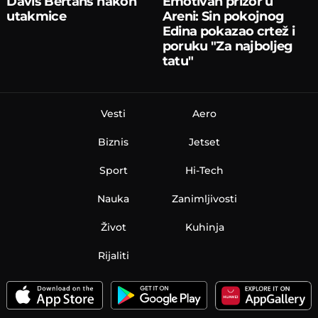
Davis Bertans nakon
Emotivan prizor u
utakmice
Areni: Sin pokojnog
Edina pokazao crtež i
poruku "Za najboljeg
tatu"
Vesti
Aero
Biznis
Jetset
Sport
Hi-Tech
Nauka
Zanimljivosti
Život
Kuhinja
Rijaliti