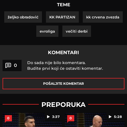
TEME
željko obradović
KK PARTIZAN
kk crvena zvezda
evroliga
večiti derbi
KOMENTARI
Do sada nije bilo komentara.
0
Budite prvi koji će ostaviti komentar.
POŠALJITE KOMENTAR
PREPORUKA
3:37
5:28
0
0