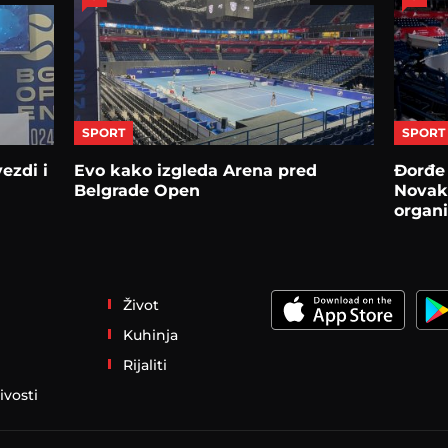
SPORT
SPORT
ezdi i
Evo kako izgleda Arena pred
Đorđe
Belgrade Open
Novaku
organi
Život
Kuhinja
Rijaliti
ivosti