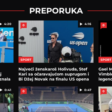
PREPORUKA
4:20
4:16
0
0
SPORT
SPORT
Najveći ženskaroš Holivuda, Stef
Gael M
j
Kari sa očaravajućom suprugom i
Vimbld
znala
Bi Džej Novak na finalu US opena
legend
uvred
0:41
0:47
0
0