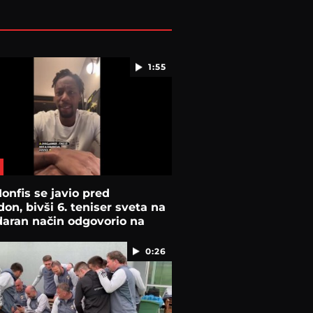
1:55
onfis se javio pred
on, bivši 6. teniser sveta na
aran način odgovorio na
e
0:26