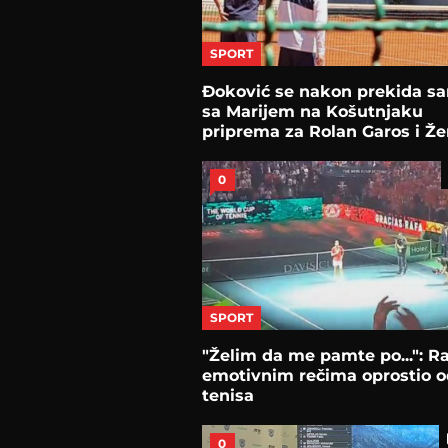
SPORT
Đoković se nakon prekida sa
sa Marijem na Košutnjaku
priprema za Rolan Garos i Ž
0
SPORT
"Želim da me pamte po...": Ra
emotivnim rečima oprostio o
tenisa
0