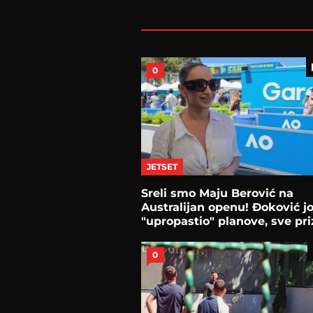
0
JETSET
Sreli smo Maju Berović na
Australijan openu! Đoković jo
"upropastio" planove, sve pri
0