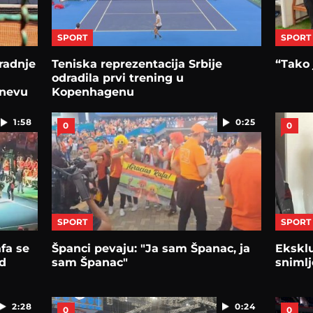
SPORT
SPORT
radnje
Teniska reprezentacija Srbije
“Tako 
odradila prvi trening u
enevu
Kopenhagenu
1:58
0:25
0
0
SPORT
SPORT
fa se
Španci pevaju: "Ja sam Španac, ja
Eksklu
d
sam Španac"
snimlj
2:28
0:24
0
0