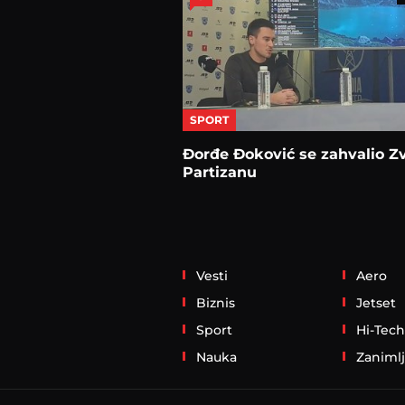
SPORT
Đorđe Đoković se zahvalio Zv
Partizanu
Vesti
Aero
Biznis
Jetset
Sport
Hi-Tech
Nauka
Zanimlj