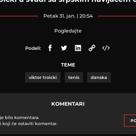
petak 31. jan. | 20:54
Pogledajte
Podeli:
TEME
viktor troicki
tenis
danska
KOMENTARI
je bilo komentara.
PO
i koji će ostaviti komentar.