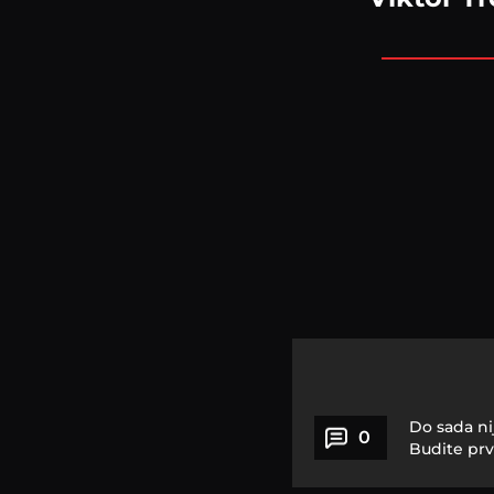
Do sada ni
0
Budite prv