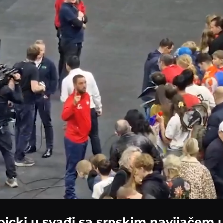
Loaded
:
100.00%
roicki u svađi sa srpskim navijačem 