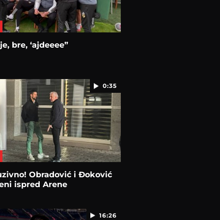
je, bre, ‘ajdeeee”
0:35
zivno! Obradović i Đoković
eni ispred Arene
16:26