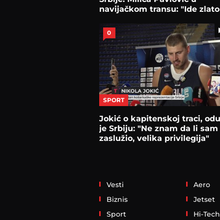
navijačkom transu: "Ide zlato
obavezno!"
0
SPORT
Jokić o kapitenskoj traci, od
je Srbiju: "Ne znam da li sam
zaslužio, velika privilegija"
Vesti
Aero
Biznis
Jetset
Sport
Hi-Tech