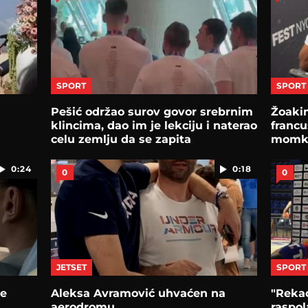
SPORT
SPORT
Pešić održao surov govor srebrnim
Žoaki
klincima, dao im je lekciju i naterao
francu
celu zemlju da se zapita
momku
0:24
0:18
0
0
JETSET
SPORT
še
Aleksa Avramović uhvaćen na
"Rekao
aerodromu
raspol