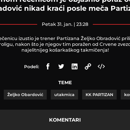
dović nikad kraći posle meča Part
petak 31. jan. | 23:28
čenicu izustio je trener Partizana Željko Obradović pri
vroligu, nakon što je njegov tim poražen od Crvene zvezd
najelitnijeg košarkaškog takmičenja!
Podeli:
TEME
Željko Obardović
utakmica
KK PARTIZAN
ko
KOMENTARI