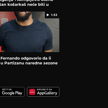
itan košarkaš neće biti u
1:33
Fernando odgovorio da li
 u Partizanu naredne sezone