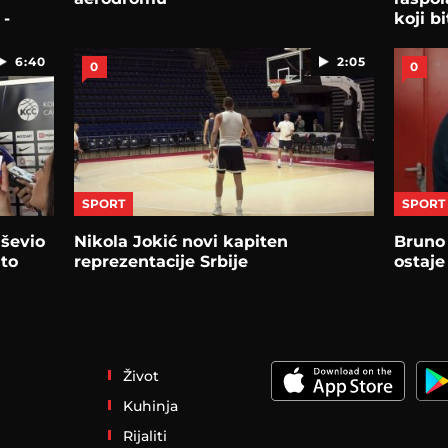
 -
koji b
stroju
6:40
2:05
0
0
SPORT
SPORT
uševio
Nikola Jokić novi kapiten
Bruno 
 to
reprezentacije Srbije
ostaje
Život
Kuhinja
Rijaliti