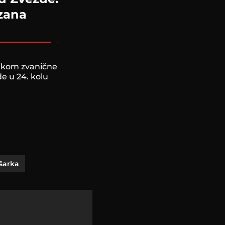
izana
likom zvanične
e u 24. kolu
šarka