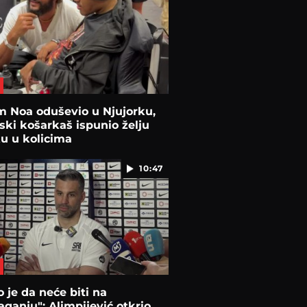
m Noa oduševio u Njujorku,
ski košarkaš ispunio želju
 u kolicima
10:47
 je da neće biti na
aganju": Alimpijević otkrio