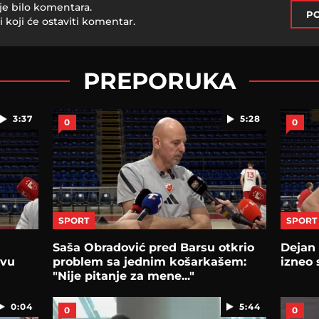
je bilo komentara.
PO
i koji će ostaviti komentar.
PREPORUKA
3:37
5:28
0
0
SPORT
SPORT
Saša Obradović pred Barsu otkrio
Dejan
Ovu
problem sa jednim košarkašem:
izneo 
"Nije pitanje za mene..."
0:04
5:44
0
0