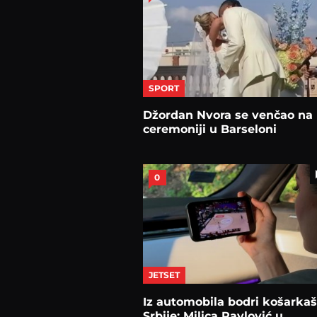
SPORT
Džordan Nvora se venčao na
ceremoniji u Barseloni
0
JETSET
Iz automobila bodri košarka
Srbije: Milica Pavlović u