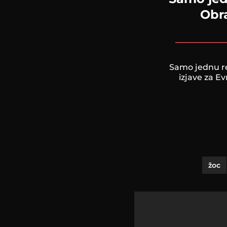
Obra
Samo jednu re
izjave za E
žoc