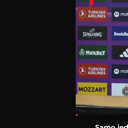
Loaded
:
7.46%
Samo jed