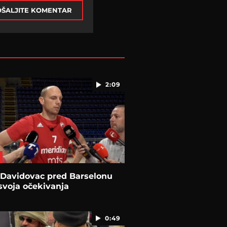
ŠALJITE KOMENTAR
2:09
 Davidovac pred Barselonu
svoja očekivanja
0:49