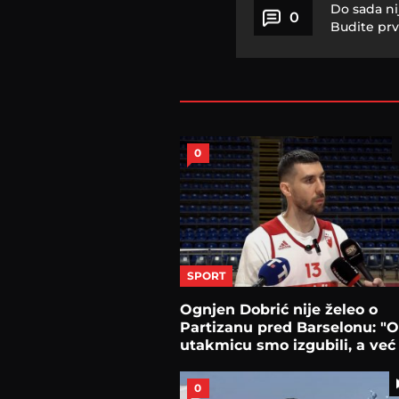
Do sada ni
0
Budite prv
0
SPORT
Ognjen Dobrić nije želeo o
Partizanu pred Barselonu: "
utakmicu smo izgubili, a već
sutra..."
0