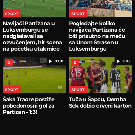
SPORT
SPORT
Navijači Partizana u
Pogledajte koliko
Luksemburgu se
navijača Partizana će
nadglašavali sa
biti prisutno na meču
ozvučenjem, hit scena
sa Unom Štrasen u
na početku utakmice
Luksemburgu
0:00
1:10
0
0
SPORT
SPORT
Šaka Traore postiže
Tuča u Šapcu, Demba
pobedonosni gol za
Sek dobio crveni karton
Partizan - 1:3!