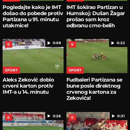
Pogledajte kako je IMT
IMT šokirao Partizan u
došao do pobede protiv
Humskoj: Dušan Žagar
Partizana u 91. minutu
prošao sam kroz
utakmice!
odbranu crno-belih
0:58
0:22
0
0
SPORT
SPORT
Aleks Zeković dobio
Fudbaleri Partizana se
crveni karton protiv
bune posle direktnog
IMT-a u 14. minutu
crvenog kartona za
Zekovića!
0:26
0:31
0
0