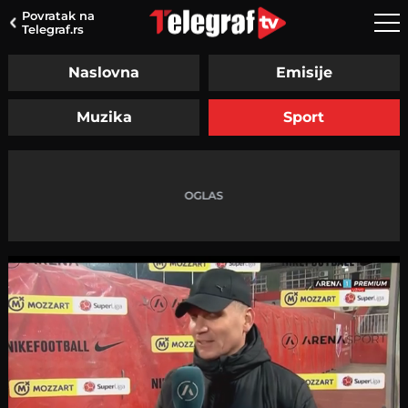
Povratak na
Telegraf.rs
Naslovna
Emisije
Muzika
Sport