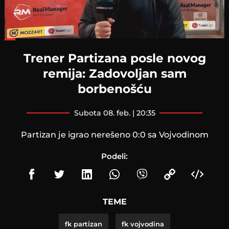
Loaded
:
45.65%
Trener Partizana posle novog
remija: Zadovoljan sam
borbenošću
subota 08. feb. | 20:35
Partizan je igrao nerešeno 0:0 sa Vojvodinom
Podeli:
TEME
fk partizan
fk vojvodina