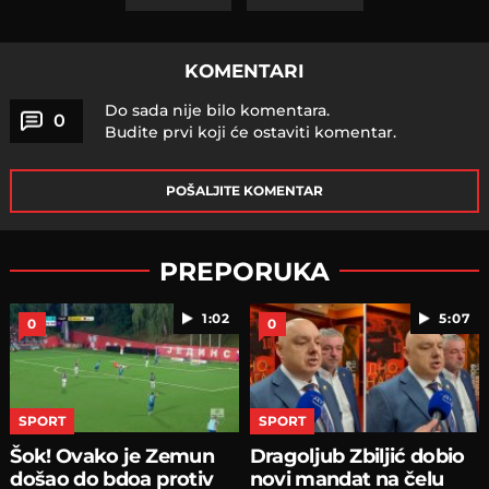
KOMENTARI
Do sada nije bilo komentara.
0
Budite prvi koji će ostaviti komentar.
POŠALJITE KOMENTAR
PREPORUKA
1:02
5:07
0
0
SPORT
SPORT
Šok! Ovako je Zemun
Dragoljub Zbiljić dobio
došao do bdoa protiv
novi mandat na čelu