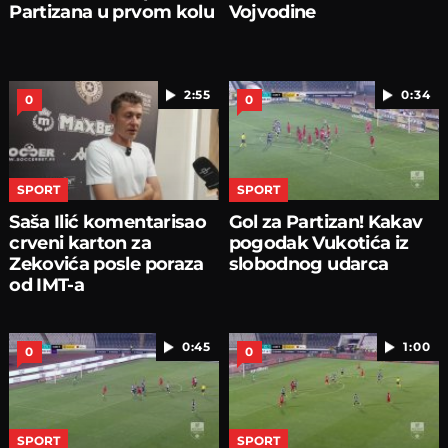
Partizana u prvom kolu
Vojvodine
2:55
0:34
0
0
SPORT
SPORT
Saša Ilić komentarisao
Gol za Partizan! Kakav
crveni karton za
pogodak Vukotića iz
Zekovića posle poraza
slobodnog udarca
od IMT-a
0:45
1:00
0
0
SPORT
SPORT