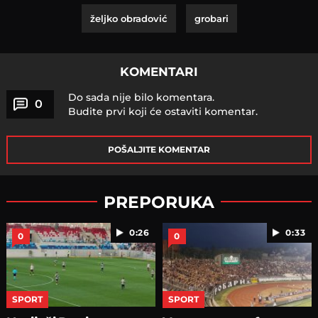
željko obradović
grobari
KOMENTARI
Do sada nije bilo komentara.
0
Budite prvi koji će ostaviti komentar.
POŠALJITE KOMENTAR
PREPORUKA
0:26
0:33
0
0
SPORT
SPORT