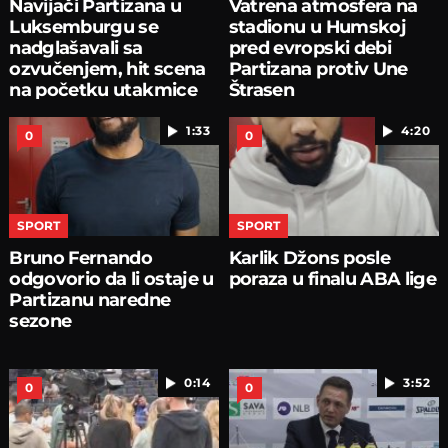
Navijači Partizana u
Vatrena atmosfera na
Luksemburgu se
stadionu u Humskoj
nadglašavali sa
pred evropski debi
ozvučenjem, hit scena
Partizana protiv Une
na početku utakmice
Štrasen
1:33
4:20
0
0
SPORT
SPORT
Bruno Fernando
Karlik Džons posle
odgovorio da li ostaje u
poraza u finalu ABA lige
Partizanu naredne
sezone
0:14
3:52
0
0