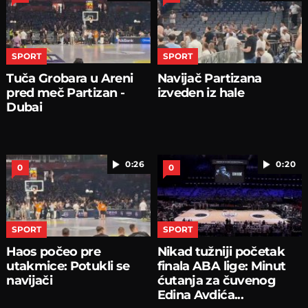
SPORT
SPORT
Tuča Grobara u Areni
Navijač Partizana
pred meč Partizan -
izveden iz hale
Dubai
0:26
0:20
0
0
SPORT
SPORT
Haos počeo pre
Nikad tužniji početak
utakmice: Potukli se
finala ABA lige: Minut
navijači
ćutanja za čuvenog
Edina Avdića...