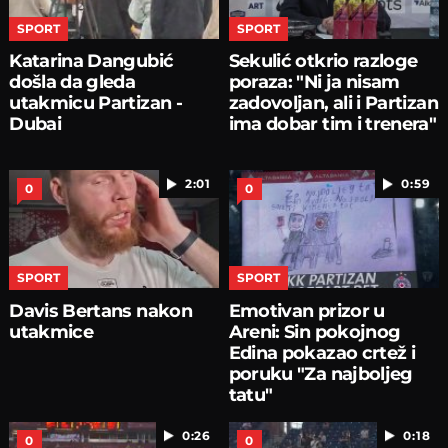
SPORT
SPORT
Katarina Dangubić
Sekulić otkrio razloge
došla da gleda
poraza: "Ni ja nisam
utakmicu Partizan -
zadovoljan, ali i Partizan
Dubai
ima dobar tim i trenera"
2:01
0:59
0
0
SPORT
SPORT
Davis Bertans nakon
Emotivan prizor u
utakmice
Areni: Sin pokojnog
Edina pokazao crtež i
poruku "Za najboljeg
tatu"
0:26
0:18
0
0