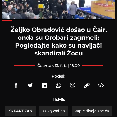
Loaded
:
77.90%
Željko Obradović došao u Čair,
onda su Grobari zagrmeli:
Pogledajte kako su navijači
skandirali Žocu
četvrtak 13. feb. | 18:00
Podeli:
TEME
KK PARTIZAN
kk vojvodina
kup radivoja koraća