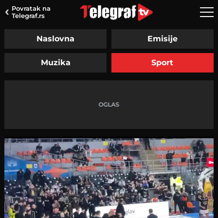
Povratak na
Telegraf.rs
Naslovna
Emisije
Muzika
Sport