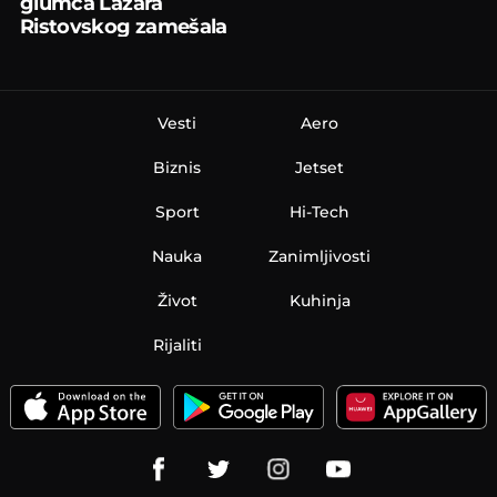
glumca Lazara
Ristovskog zamešala
kukovima
Vesti
Aero
Biznis
Jetset
Sport
Hi-Tech
Nauka
Zanimljivosti
Život
Kuhinja
Rijaliti