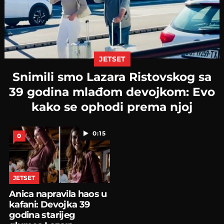
JETSET
Snimili smo Lazara Ristovskog sa
39 godina mlađom devojkom: Evo
kako se ophodi prema njoj
0:15
0
JETSET
Anica napravila haos u
kafani: Devojka 39
godina starijeg