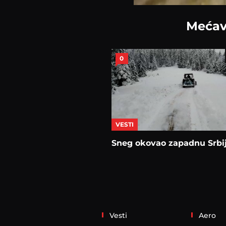
Mećav
0
VESTI
Sneg okovao zapadnu Srbi
Vesti
Aero