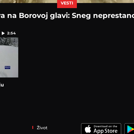
VESTI
a na Borovoj glavi: Sneg neprestan
2:54
ju
Život