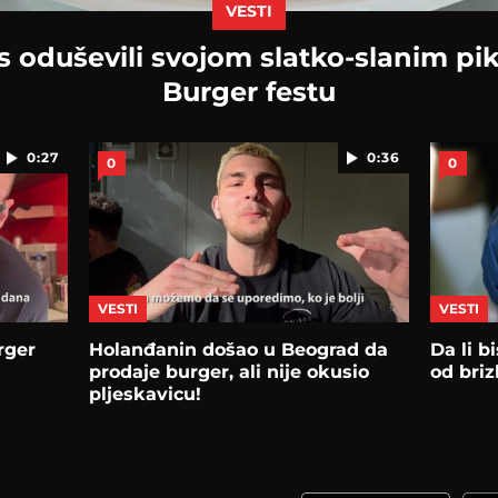
VESTI
s oduševili svojom slatko-slanim pi
Burger festu
0:27
0:36
0
0
VESTI
VESTI
rger
Holanđanin došao u Beograd da
Da li b
u
prodaje burger, ali nije okusio
od briz
pljeskavicu!