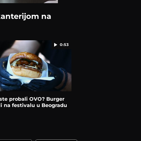
kanterijom na
0:53
iste probali OVO? Burger
li na festivalu u Beogradu