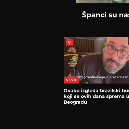
Španci su na
0
VESTI
Ovako izgleda brazilski bu
koji se ovih dana sprema 
Beogradu