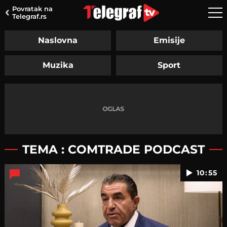
Povratak na
Telegraf.rs
Naslovna
Emisije
Muzika
Sport
TEMA : COMTRADE PODCAST
10:55