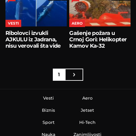
VESTI
AERO
Ribolovci izvukli
Gašenje požara u
AJKULU iz Jadrana,
Crnoj Gori: Helikopter
nisu verovali šta vide
Kamov Ka-32
1
Vesti
Aero
Biznis
Jetset
Sport
Hi-Tech
Nauka
Zanimljivosti