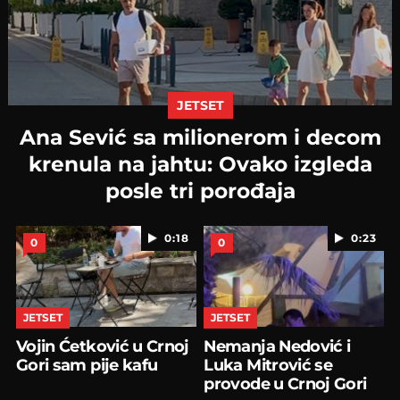
JETSET
Ana Sević sa milionerom i decom
krenula na jahtu: Ovako izgleda
posle tri porođaja
0:18
0:23
0
0
JETSET
JETSET
Vojin Ćetković u Crnoj
Nemanja Nedović i
Gori sam pije kafu
Luka Mitrović se
provode u Crnoj Gori