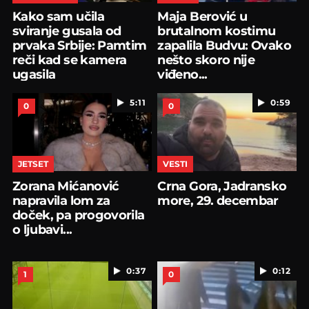
Kako sam učila
Maja Berović u
sviranje gusala od
brutalnom kostimu
prvaka Srbije: Pamtim
zapalila Budvu: Ovako
reči kad se kamera
nešto skoro nije
ugasila
viđeno...
5:11
0:59
0
0
JETSET
VESTI
Zorana Mićanović
Crna Gora, Jadransko
napravila lom za
more, 29. decembar
doček, pa progovorila
o ljubavi...
0:37
0:12
1
0