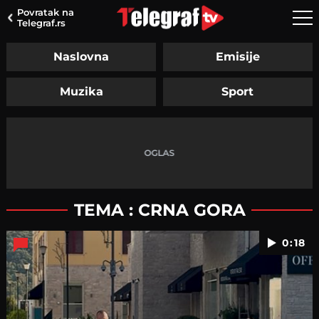
Povratak na
Telegraf.rs
Naslovna
Emisije
Muzika
Sport
TEMA : CRNA GORA
0:18