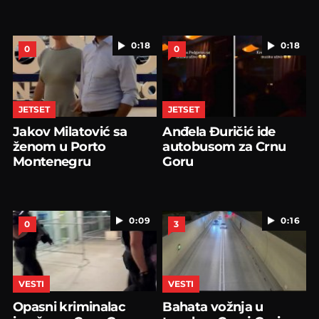
0:18
0:18
0
0
JETSET
JETSET
Jakov Milatović sa
Anđela Đuričić ide
ženom u Porto
autobusom za Crnu
Montenegru
Goru
0:09
0:16
0
3
VESTI
VESTI
Opasni kriminalac
Bahata vožnja u