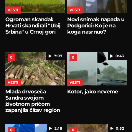
VESTI
VESTI
Ogroman skandal:
Novi snimak napada u
Hrvati skandirali "Ubij
Podgorici: Ko je na
Srbina" u Crnoj gori
koga nasrnuo?
7:07
0:43
0
0
VESTI
VESTI
Mlada drvoseča
Kotor, jako neveme
Sandra svojom
životnom pričom
zapanjila čitav region
2:18
0:52
0
0