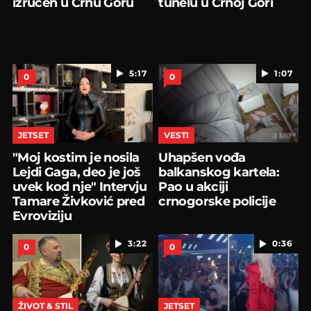
izručen u Crnu Goru
tunelu u Crnoj Gori
5:17
1:07
0
0
JETSET
VESTI
"Moj kostim je nosila
Uhapšen vođa
Lejdi Gaga, deo je još
balkanskog kartela:
uvek kod nje" Intervju
Pao u akciji
Tamare Živković pred
crnogorske policije
Evroviziju
3:22
0:36
0
0
ŽIVOT & STIL
JETSET