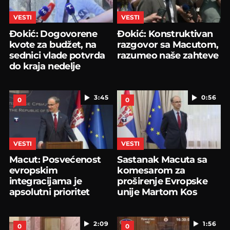
VESTI
VESTI
Đokić: Dogovorene
Đokić: Konstruktivan
kvote za budžet, na
razgovor sa Macutom,
sednici vlade potvrda
razumeo naše zahteve
do kraja nedelje
3:45
0:56
0
0
VESTI
VESTI
Macut: Posvećenost
Sastanak Macuta sa
evropskim
komesarom za
integracijama je
proširenje Evropske
apsolutni prioritet
unije Martom Kos
2:09
1:56
0
0