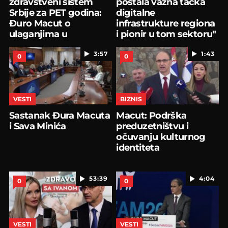
zdravstveni sistem
postala važna tačka
Srbije za PET godina:
digitalne
Đuro Macut o
infrastrukture regiona
ulaganjima u
i pionir u tom sektoru"
zdravstvu
3:57
1:43
0
0
VESTI
BIZNIS
Sastanak Đura Macuta
Macut: Podrška
i Sava Minića
preduzetništvu i
očuvanju kulturnog
identiteta
53:39
4:04
0
0
VESTI
VESTI