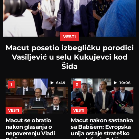
VESTI
Macut posetio izbegličku porodici
Vasiljević u selu Kukujevci kod
Šida
6:49
10:06
1
0
VESTI
VESTI
Macut se obratio
Macut nakon sastanka
nakon glasanja o
sa Babišem: Evropska
nepoverenju Vladi
unija ostaje strateško