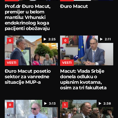
Prof.dr Đuro Macut,
Đuro Macut
premijer u belom
mantilu: Vrhunski
endokrinolog koga
pacijenti obožavaju
2:25
2:11
0
0
VESTI
VESTI
Đuro Macut posetio
Macut: Vlada Srbije
sektor za vanredne
donela odluku o
situacije MUP-a
upisnim kvotama,
osim za tri fakulteta
3:13
2:38
0
1