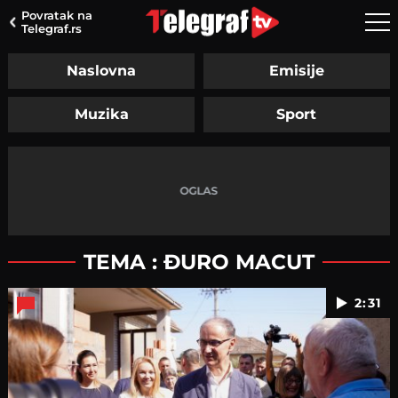
Povratak na
Telegraf.rs
Naslovna
Emisije
Muzika
Sport
TEMA : ĐURO MACUT
2:31