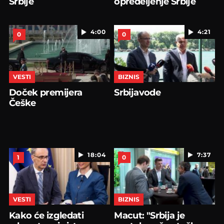
Srbije
opredeljenje Srbije
4:00
4:21
0
0
VESTI
BIZNIS
Doček premijera
Srbijavode
Češke
18:04
7:37
1
0
VESTI
BIZNIS
Kako će izgledati
Macut: "Srbija je