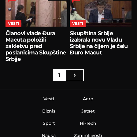
VESTI
VESTI
Članovi vlade Đura
Skupština Srbije
Macuta položili
izabrala novu Vladu
zakletvu pred
Srbije na čijem je čelu
poslanicima Skupštine
Đuro Macut
Srbije
1
Vesti
Aero
Biznis
Jetset
Sport
Hi-Tech
Nauka
Zanimljivosti