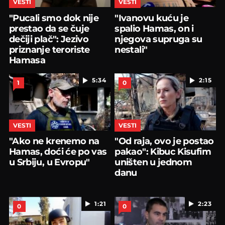
VESTI
VESTI
"Pucali smo dok nije
"Ivanovu kuću je
prestao da se čuje
spalio Hamas, on i
dečiji plač": Jezivo
njegova supruga su
priznanje teroriste
nestali"
Hamasa
5:34
2:15
1
0
VESTI
VESTI
"Ako ne krenemo na
"Od raja, ovo je postao
Hamas, doći će po vas
pakao": Kibuc Kisufim
u Srbiju, u Evropu"
uništen u jednom
danu
1:21
2:23
0
0