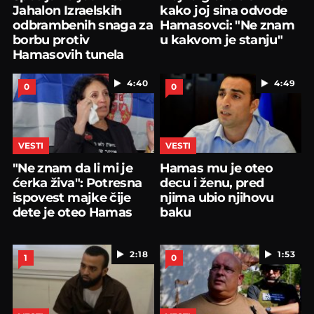
Jahalon Izraelskih
kako joj sina odvode
odbrambenih snaga za
Hamasovci: "Ne znam
borbu protiv
u kakvom je stanju"
Hamasovih tunela
4:40
4:49
0
0
VESTI
VESTI
"Ne znam da li mi je
Hamas mu je oteo
ćerka živa": Potresna
decu i ženu, pred
ispovest majke čije
njima ubio njihovu
dete je oteo Hamas
baku
2:18
1:53
1
0