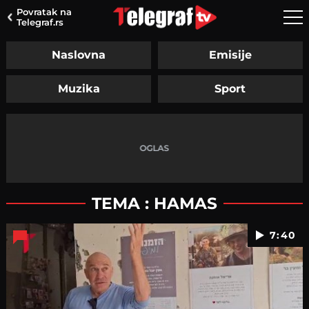
Povratak na
Telegraf.rs
Naslovna
Emisije
Muzika
Sport
TEMA : HAMAS
7:40