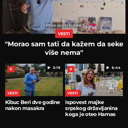
VESTI
"Morao sam tati da kažem da seke
više nema"
3:19
6:44
0
0
VESTI
VESTI
Kibuc Beri dve godine
Ispovest majke
nakon masakra
srpskog državljanina
koga je oteo Hamas