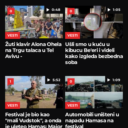
0:48
1:05
0
0
VESTI
VESTI
Žuti klavir Alona Ohela
Ušli smo u kuću u
na Trgu talaca u Tel
kibucu Be'eri i videli
Avivu -
kako izgleda bezbedna
soba
5:52
1:09
1
0
VESTI
VESTI
Festival je bio kao
Automobili uništeni u
"mali Vudstok", a onda
napadu Hamasa na
je uleteo Hamas: Major
festival