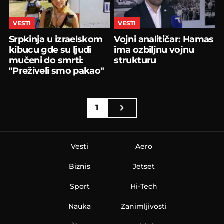
VESTI
VESTI
Srpkinja u izraelskom
Vojni analitičar: Hamas
kibucu gde su ljudi
ima ozbiljnu vojnu
mučeni do smrti:
strukturu
"Preživeli smo pakao"
1
Vesti
Aero
Biznis
Jetset
Sport
Hi-Tech
Nauka
Zanimljivosti