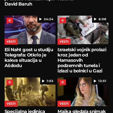
David Baruh
24:24
6:08
0
0
VESTI
VESTI
Eli Naht gost u studiju
Izraelski vojnik prolazi
Telegrafa: Otkrio je
kroz jedan od
kakva situacija u
Hamasovih
Ašdodu
podzemnih tunela i
izlazi u bolnici u Gazi
1:02
12:51
0
0
VESTI
VESTI
Specijalna jedinica
Majka gledala snimak