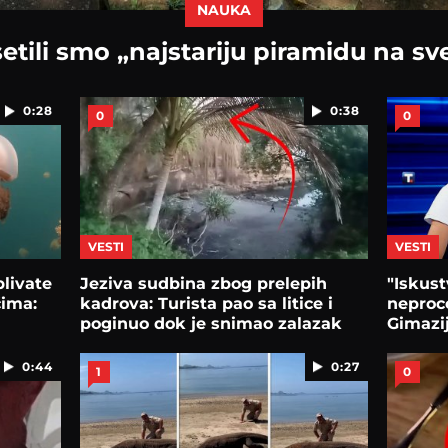
NAUKA
etili smo „najstariju piramidu na sv
0:28
0:38
0
0
VESTI
VESTI
plivate
Jeziva sudbina zbog prelepih
"Iskust
ćima:
kadrova: Turista pao sa litice i
neproce
poginuo dok je snimao zalazak
Gimazij
sunca
0:44
0:27
1
0