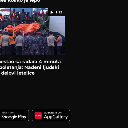
eš koliko je lepo
1:13
nestao sa radara 4 minuta
oletanja: Nađeni ljudski
 delovi letelice