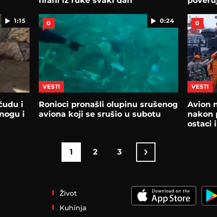
hrani iz ruke svaki dan
poveruj
1:15
0:24
0
0
VESTI
VESTI
čudu i
Ronioci pronašli olupinu srušenog
Avion 
 nogu i
aviona koji se srušio u subotu
nakon p
ostaci i
1
2
3
Život
Kuhinja