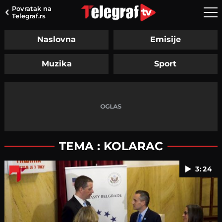
Povratak na
Telegraf.rs
Naslovna
Emisije
Muzika
Sport
TEMA : KOLARAC
3:24