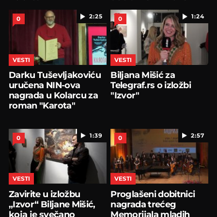
nagrade
2:25
1:24
0
0
VESTI
VESTI
Darku Tuševljakoviću
Biljana Mišić za
uručena NIN-ova
Telegraf.rs o izložbi
nagrada u Kolarcu za
"Izvor"
roman "Karota"
1:39
2:57
0
0
VESTI
VESTI
Zavirite u izložbu
Proglašeni dobitnici
„Izvor“ Biljane Mišić,
nagrada trećeg
koja je svečano
Memorijala mladih