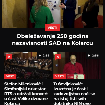
VESTI
Obeležavanje 250 godina
nezavisnosti SAD na Kolarcu
2:59
2:56
0
0
VESTI
VESTI
Stefan Milenković i
Tuševljaković:
Simfonijski orkestar
Izuzetna je čast i
RTS-a održali koncert
zadovoljstvo naći se
u čast Velike dvorane
na istoj listi svih
Kolarca
dobitnika NIN-ove