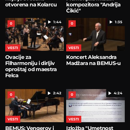
otvorena na Kolarcu
kompozitora "Andrija
Čikić"
1:44
1:35
0
0
VESTI
VESTI
Ovacije za
Koncert Aleksandra
Filharmoniju i dirljiv
Madžara na BEMUS-u
oproštaj od maestra
Felca
2:42
4:24
0
0
VESTI
VESTI
BEMUS: Vengerov i
Izložba "Umetnost