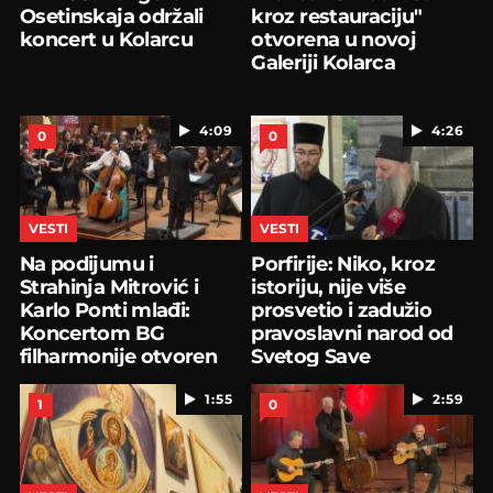
Osetinskaja održali
kroz restauraciju"
koncert u Kolarcu
otvorena u novoj
Galeriji Kolarca
4:09
4:26
0
0
VESTI
VESTI
Na podijumu i
Porfirije: Niko, kroz
Strahinja Mitrović i
istoriju, nije više
Karlo Ponti mlađi:
prosvetio i zadužio
Koncertom BG
pravoslavni narod od
filharmonije otvoren
Svetog Save
57. BEMUS
1:55
2:59
1
0