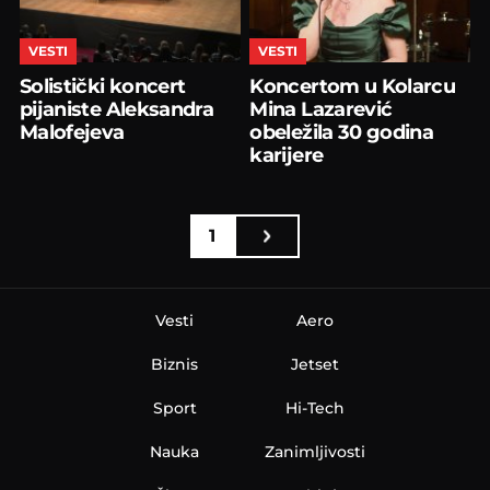
VESTI
VESTI
Solistički koncert
Koncertom u Kolarcu
pijaniste Aleksandra
Mina Lazarević
Malofejeva
obeležila 30 godina
karijere
1
Vesti
Aero
Biznis
Jetset
Sport
Hi-Tech
Nauka
Zanimljivosti