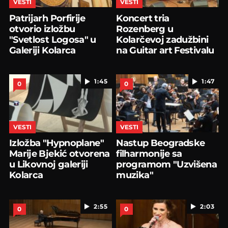
VESTI
VESTI
Patrijarh Porfirije
Koncert tria
otvorio izložbu
Rozenberg u
"Svetlost Logosa" u
Kolarčevoj zadužbini
Galeriji Kolarca
na Guitar art Festivalu
1:45
1:47
0
0
VESTI
VESTI
Izložba "Hypnoplane"
Nastup Beogradske
Marije Bjekić otvorena
filharmonije sa
u Likovnoj galeriji
programom "Uzvišena
Kolarca
muzika"
2:55
2:03
0
0