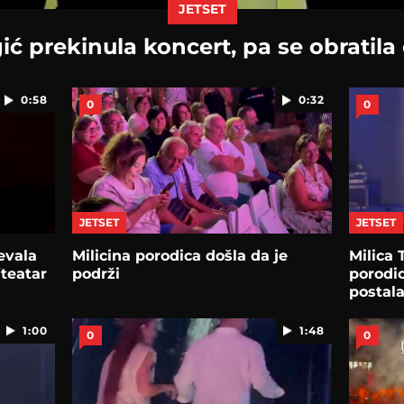
JETSET
ć prekinula koncert, pa se obratil
0:58
0:32
0
0
JETSET
JETSET
evala
Milicina porodica došla da je
Milica 
iteatar
podrži
porodic
postala
1:00
1:48
0
0