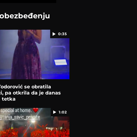
a obezbeđenju
0:35
Todorović se obratila
i, pa otkrila da je danas
 tetka
1:02