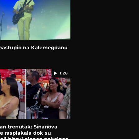
nastupio na Kalemegdanu
1:28
an trenutak: Sinanova
e rasplakala dok su