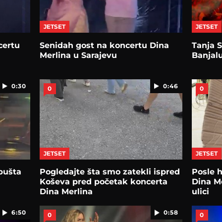
JETSET
JETSET
certu
Senidah gost na koncertu Dina
Tanja S
Merlina u Sarajevu
Banjalu
0:30
0:46
0
0
JETSET
JETSET
pušta
Pogledajte šta smo zatekli ispred
Posle 
Koševa pred početak koncerta
Dina Me
Dina Merlina
ulici
6:50
0:58
0
0