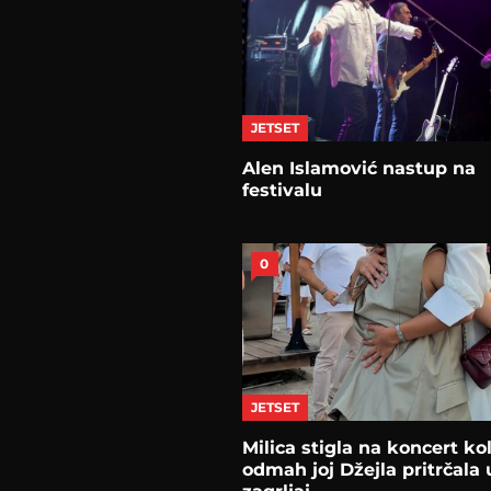
JETSET
Alen Islamović nastup na
festivalu
0
JETSET
Milica stigla na koncert ko
odmah joj Džejla pritrčala 