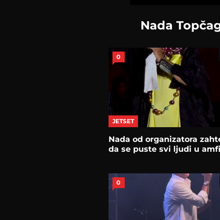
Nada Topčagi
0
JETSET
Nada od organizatora zaht
da se puste svi ljudi u amf
0