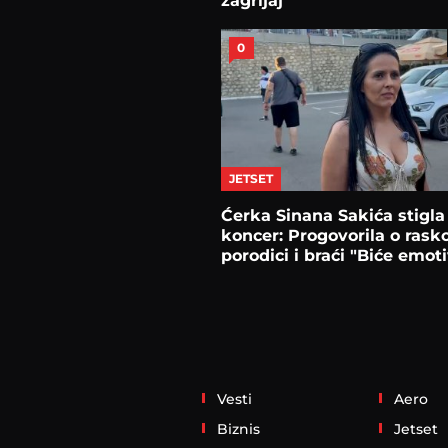
zagrljaj
0
JETSET
Ćerka Sinana Sakića stigla
koncer: Progovorila o rask
porodici i braći "Biće emot
Vesti
Aero
Biznis
Jetset