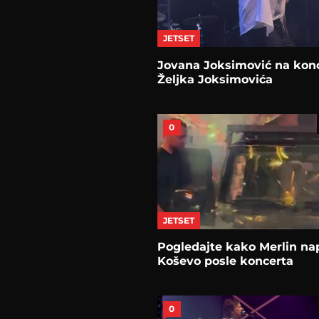
JETSET
Jovana Joksimović na kon
Željka Joksimovića
0
JETSET
Pogledajte kako Merlin na
Koševo posle koncerta
0