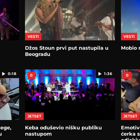
VESTI
VESTI
Džos Stoun prvi put nastupila u
Mobio 
Beogradu
0:18
1:36
0
0
JETSET
JETSET
lege,
Keba oduševio nišku publiku
Emotiv
u
nastupom
ćerka s