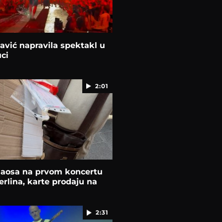
avić napravila spektakl u
ci
2:01
haosa na prvom koncertu
rlina, karte prodaju na
2:31