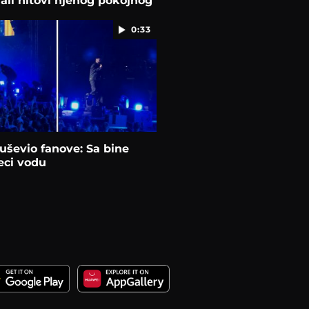
ali hitovi njenog pokojnog
0:33
uševio fanove: Sa bine
eci vodu