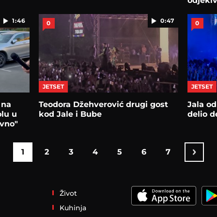
odjekiv
oca
1:46
0:47
0
0
JETSET
JETSET
 na
Teodora Džehverović drugi gost
Jala od
olu u
kod Jale i Bube
delio d
ivno"
1
2
3
4
5
6
7
Život
Kuhinja