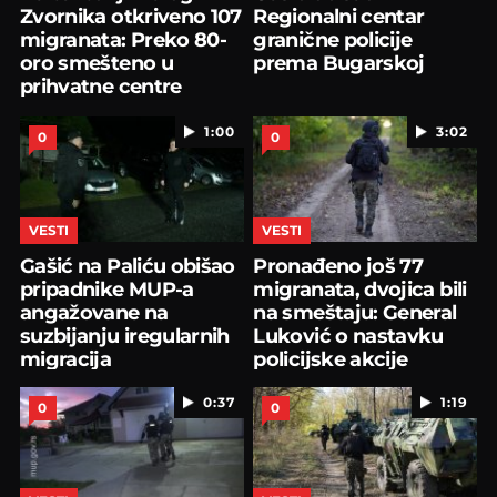
Zvornika otkriveno 107
Regionalni centar
migranata: Preko 80-
granične policije
oro smešteno u
prema Bugarskoj
prihvatne centre
1:00
3:02
0
0
VESTI
VESTI
Gašić na Paliću obišao
Pronađeno još 77
pripadnike MUP-a
migranata, dvojica bili
angažovane na
na smeštaju: General
suzbijanju iregularnih
Luković o nastavku
migracija
policijske akcije
0:37
1:19
0
0