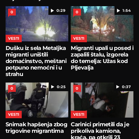
0:29
1:54
0
0
VESTI
VESTI
Dušku iz sela Metaljka
Migranti upali u posed i
migranti uništili
zapalili štalu, izgorela
domaćinstvo, meštani
do temelja: Užas kod
potpuno nemoćni i u
Pljevalja
strahu
0:25
0:37
0
0
VESTI
VESTI
Snimak hapšenja zbog
Carinici primetili da je
trigovine migrantima
prikoliva kamiona,
kraća, pa otkrili 23