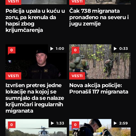
VESTI
VESTI
Policija upala u kuću u
Čak 738 migranata
zoru, pa krenula da
pronađeno na severu i
hapsi zbog
jugu zemlje
krijumčarenja
1:00
0:33
0
0
VESTI
VESTI
Izvršen pretres jedne
Nova akcija policije:
lokacije na kojoj se
Pronašli 117 migranata
sumnjalo da se nalaze
krijumčari iregularnih
migranata
1:33
2:59
0
0