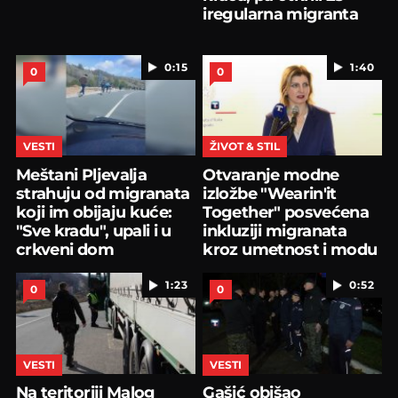
iregularna migranta
0:15
1:40
0
0
VESTI
ŽIVOT & STIL
Meštani Pljevalja
Otvaranje modne
strahuju od migranata
izložbe "Wearin'it
koji im obijaju kuće:
Together" posvećena
"Sve kradu", upali i u
inkluziji migranata
crkveni dom
kroz umetnost i modu
1:23
0:52
0
0
VESTI
VESTI
Na teritoriji Malog
Gašić obišao