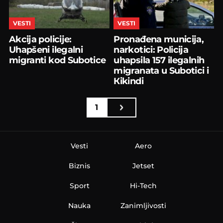
VESTI
VESTI
Akcija policije:
Pronađena municija,
Uhapšeni ilegalni
narkotici: Policija
migranti kod Subotice
uhapsila 157 ilegalnih
migranata u Subotici i
Кikindi
1
Vesti
Aero
Biznis
Jetset
Sport
Hi-Tech
Nauka
Zanimljivosti