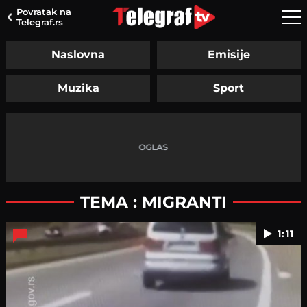
Povratak na
Telegraf.rs
Naslovna
Emisije
Muzika
Sport
TEMA : MIGRANTI
1:11