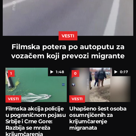
VESTI
Filmska potera po autoputu za
vozačem koji prevozi migrante
1:48
0:17
1
0
VESTI
VESTI
Filmska akcija policije
Uhapšeno šest osoba
u pograničnom pojasu
osumnjičenih za
Srbije i Crne Gore:
krijumčarenje
Razbija se mreža
migranata
krijumčarenja