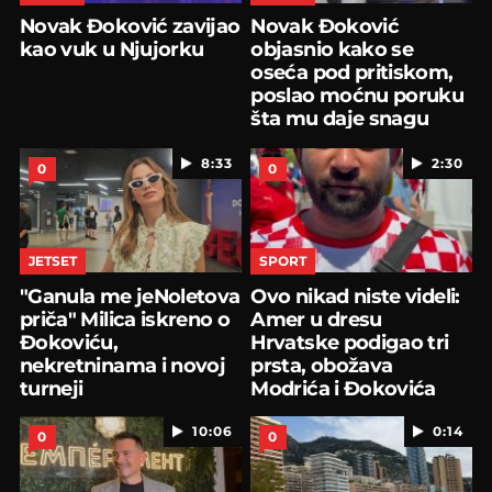
Novak Đoković zavijao
Novak Đoković
kao vuk u Njujorku
objasnio kako se
oseća pod pritiskom,
poslao moćnu poruku
šta mu daje snagu
8:33
2:30
0
0
JETSET
SPORT
"Ganula me jeNoletova
Ovo nikad niste videli:
priča" Milica iskreno o
Amer u dresu
Đokoviću,
Hrvatske podigao tri
nekretninama i novoj
prsta, obožava
turneji
Modrića i Đokovića
10:06
0:14
0
0