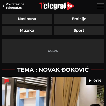
Povratak na
Telegraf.rs
Naslovna
Emisije
Muzika
Sport
TEMA : NOVAK ĐOKOVIĆ
0:14