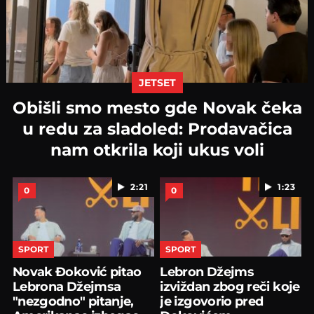
JETSET
Obišli smo mesto gde Novak čeka
u redu za sladoled: Prodavačica
nam otkrila koji ukus voli
2:21
1:23
0
0
SPORT
SPORT
Novak Đoković pitao
Lebron Džejms
Lebrona Džejmsa
izviždan zbog reči koje
"nezgodno" pitanje,
je izgovorio pred