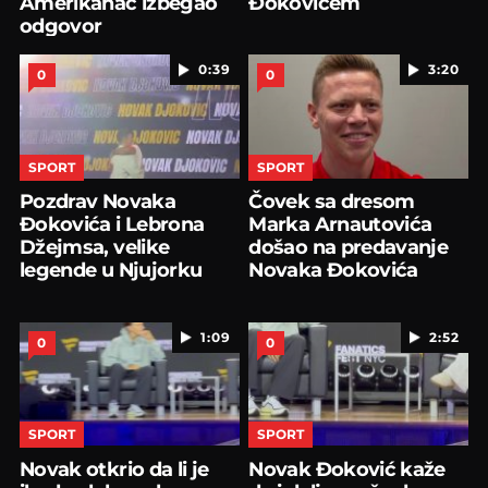
Amerikanac izbegao
Đokovićem
odgovor
0:39
3:20
0
0
SPORT
SPORT
Pozdrav Novaka
Čovek sa dresom
Đokovića i Lebrona
Marka Arnautovića
Džejmsa, velike
došao na predavanje
legende u Njujorku
Novaka Đokovića
1:09
2:52
0
0
SPORT
SPORT
Novak otkrio da li je
Novak Đoković kaže