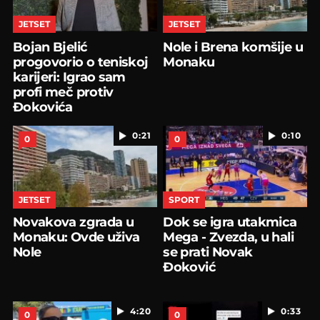
JETSET
JETSET
Bojan Bjelić
Nole i Brena komšije u
progovorio o teniskoj
Monaku
karijeri: Igrao sam
profi meč protiv
Đokovića
0:21
0:10
0
0
JETSET
SPORT
Novakova zgrada u
Dok se igra utakmica
Monaku: Ovde uživa
Mega - Zvezda, u hali
Nole
se prati Novak
Đoković
4:20
0:33
0
0