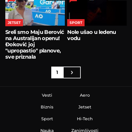
JETSET
SPORT
Sreli smo Maju Berović
Nole ušao u ledenu
na Australijan openu!
vodu
Đoković joj
"upropastio" planove,
sve priznala
1
Vesti
Aero
Biznis
Jetset
Sport
Hi-Tech
Nauka
Zanimljivosti