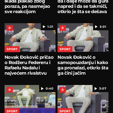
ikada plakao zbog
da i dalje može da gura
poraza, pa nasmejao
napred i da se takmiči,
sve reakcijom
otkrio je šta se dešava
1:31
3:01
0
0
SPORT
SPORT
Novak Đoković pričao
Novak Đoković o
o Rodžeru Federeru i
samopouzdanju i kako
Rafaelu Nadalu i
ga pronalazi, otkrio šta
najvećem rivalstvu
ga čini jačim
0:40
3:07
0
0
SPORT
SPORT