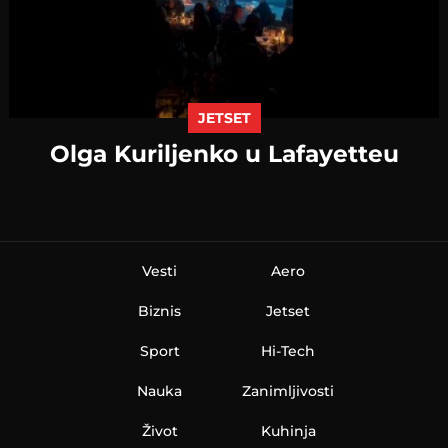
JETSET
Olga Kuriljenko u Lafayetteu
Vesti
Aero
Biznis
Jetset
Sport
Hi-Tech
Nauka
Zanimljivosti
Život
Kuhinja