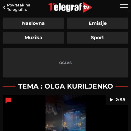
Povratak na
Telegraf.rs
Naslovna
Emisije
Muzika
Sport
TEMA : OLGA KURILJENKO
2:58