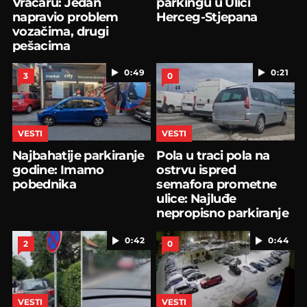
Vračaru: Jedan
parkingu u Ulici
napravio problem
Herceg-Stjepana
vozačima, drugi
pešacima
0:49
0:21
3
0
VESTI
VESTI
Najbahatije parkiranje
Pola u traci pola na
godine: Imamo
ostrvu ispred
pobednika
semafora prometne
ulice: Najluđe
nepropisno parkiranje
u Beogradu
0:42
0:44
2
0
VESTI
VESTI