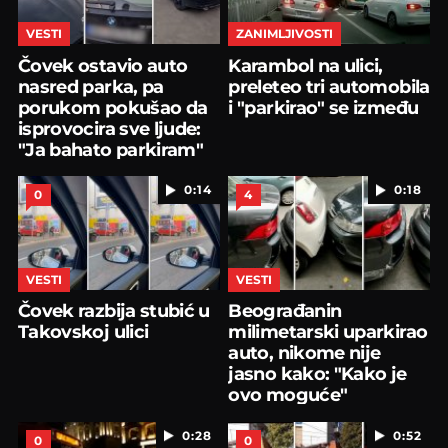
VESTI
ZANIMLJIVOSTI
Čovek ostavio auto
Karambol na ulici,
nasred parka, pa
preleteo tri automobila
porukom pokušao da
i "parkirao" se između
isprovocira sve ljude:
"Ja bahato parkiram"
0:14
0:18
0
4
VESTI
VESTI
Čovek razbija stubić u
Beograđanin
Takovskoj ulici
milimetarski uparkirao
auto, nikome nije
jasno kako: "Kako je
ovo moguće"
0:28
0:52
0
0