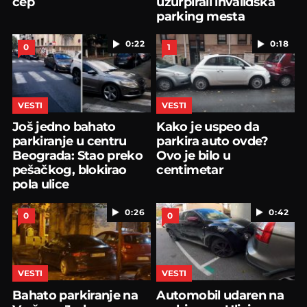
čep
uzurpirali invalidska
parking mesta
0:22
0:18
0
1
VESTI
VESTI
Još jedno bahato
Kako je uspeo da
parkiranje u centru
parkira auto ovde?
Beograda: Stao preko
Ovo je bilo u
pešačkog, blokirao
centimetar
pola ulice
0:26
0:42
0
0
VESTI
VESTI
Bahato parkiranje na
Automobil udaren na