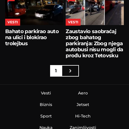
VESTI
VESTI
Bahato parkirao auto
Zaustavio saobraćaj
na ulici i blokirao
zbog bahatog
trolejbus
parkiranja: Zbog njega
autobusi nisu mogli da
prođu kroz Tetovsku
1
Vesti
Aero
Biznis
Jetset
Sport
Hi-Tech
Nauka
Zanimljivosti