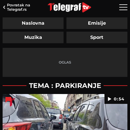
Povratak na
Telegraf.rs
Naslovna
Emisije
Muzika
Sport
TEMA : PARKIRANJE
0:54