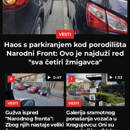
VESTI
Haos s parkiranjem kod porodilišta
Narodni Front: Ovo je najduži red
"sva četiri žmigavca"
0:47
1:33
0
1
VESTI
VESTI
Gužva ispred
Galerija sramotnog
"Narodnog fronta":
ponašanja vozača u
Zbog njih nastaje veliki
Kragujevcu: Oni su