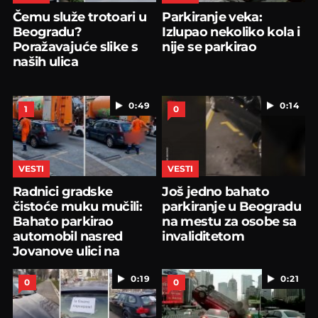
Čemu služe trotoari u
Parkiranje veka:
Beogradu?
Izlupao nekoliko kola i
Poražavajuće slike s
nije se parkirao
naših ulica
0:49
0:14
1
0
VESTI
VESTI
Radnici gradske
Još jedno bahato
čistoće muku mučili:
parkiranje u Beogradu
Bahato parkirao
na mestu za osobe sa
automobil nasred
invaliditetom
Jovanove ulici na
Dorćolu
0:19
0:21
0
0