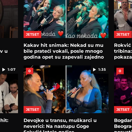
JETSET
JETSET
Kakav hit snimak: Nekad su mu
Rokvić
av u
bile prateći vokali, posle mnogo
tribina
godina opet su zapevali zajedno
pokazao
1:07
1:35
0
0
JETSET
JETSET
hit:
Devojke u transu, muškarci u
Bogdan
neverici: Na nastupu Goge
Beogra