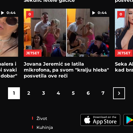
Sekulić letele gaćice
posvet
"Kapite
0:44
0:44
0
0
JETSET
JETSET
alera i
Jovana Jeremić se latila
Seka Al
i svaki
mikrofona, pa svom "kralju hleba"
kad br
 dobar"
posvetila ove reči
1
2
3
4
5
6
7
Život
Kuhinja