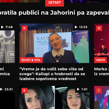
JETSET
ratila publici na Jahorini pa zapev
7:48
12:22
0
0
ŽIVOT & STIL
VESTI
mi
"Vreme je da voliš sebe više od
Marko J
Kumica
svega": Kaliopi o hrabrosti da se
iz vre
izabere sopstvena vrednost
23:31
1:01
0
1