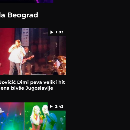
ala Beograd
1:03
ovičić Dimi peva veliki hit
mena bivše Jugoslavije
2:42