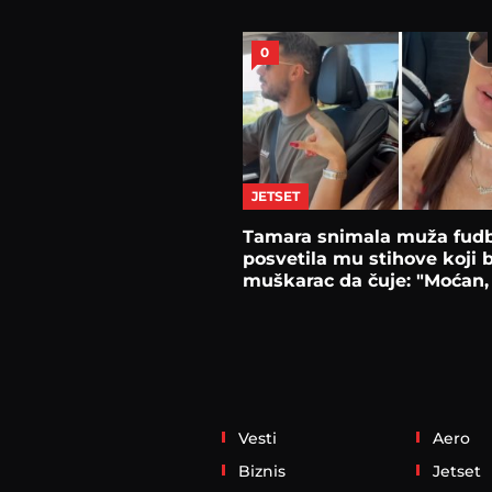
0
JETSET
Tamara snimala muža fudb
posvetila mu stihove koji b
muškarac da čuje: "Moćan,
Vesti
Aero
Biznis
Jetset