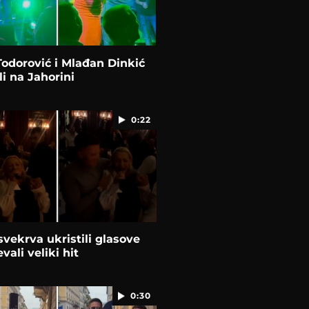
Todorović i Mlađan Dinkić
i na Jahorini
0:22
 svekrva ukristili glasove
vali veliki hit
0:30