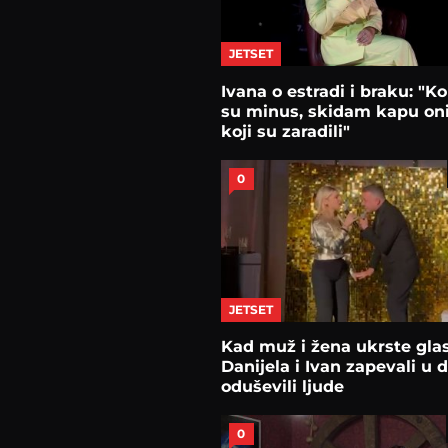
JETSET
Ivana o estradi i braku: "Ko
su minus, skidam kapu o
koji su zaradili"
0
JETSET
Kad muž i žena ukrste gla
Danijela i Ivan zapevali u 
oduševili ljude
0