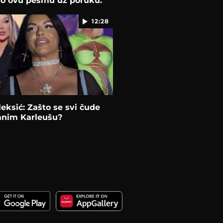
io ovu pesmu uz poruku:
n!"
12:28
eksić: Zašto se svi čude
anim Karleušu?