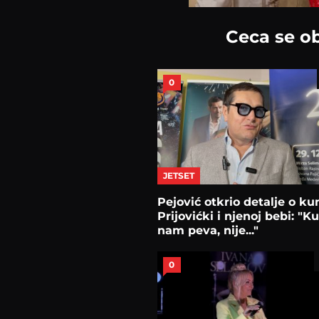
Ceca se ob
0
JETSET
Pejović otkrio detalje o ku
Prijovićki i njenoj bebi: "
nam peva, nije..."
0