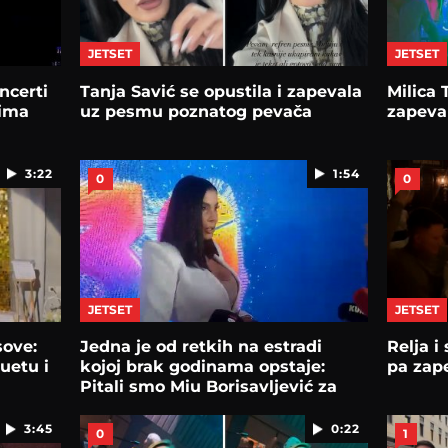
JETSET
JETSET
ncerti
Tanja Savić se opustila i zapevala
Milica 
nima
uz pesmu poznatog pevača
zapeval
3:22
1:54
0
0
JETSET
JETSET
sove:
Jedna je od retkih na estradi
Relja i
duetu i
kojoj brak godinama opstaje:
pa zape
Pitali smo Miu Borisavljević za
"recept"
3:45
0:22
0
1