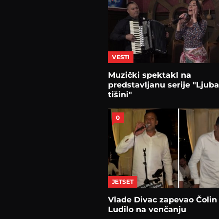
VESTI
Muzički spektakl na
predstavljanu serije "Ljub
tišini"
0
JETSET
Vlade Divac zapevao Čolin 
Ludilo na venčanju