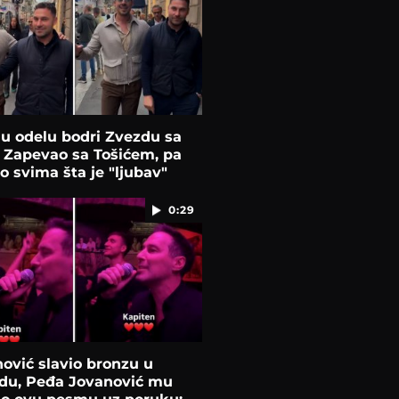
 u odelu bodri Zvezdu sa
: Zapevao sa Tošićem, pa
 svima šta je "ljubav"
0:29
ović slavio bronzu u
du, Peđa Jovanović mu