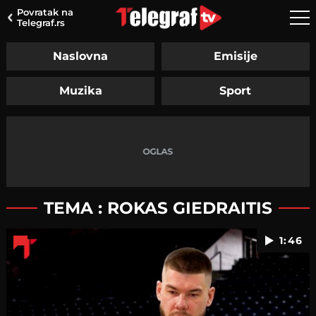
Povratak na
Telegraf.rs
Naslovna
Emisije
Muzika
Sport
TEMA : ROKAS GIEDRAITIS
1:46