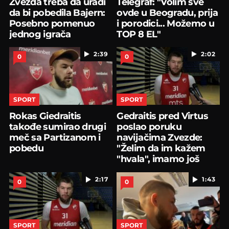
Zvezda treba da uradi
Telegraf: "Volim sve
da bi pobedila Bajern:
ovde u Beogradu, prija
Posebno pomenuo
i porodici... Možemo u
jednog igrača
TOP 8 EL"
2:39
2:02
0
0
SPORT
SPORT
Rokas Giedraitis
Gedraitis pred Virtus
takođe sumirao drugi
poslao poruku
meč sa Partizanom i
navijačima Zvezde:
pobedu
"Želim da im kažem
"hvala", imamo još
posla
2:17
1:43
0
0
SPORT
SPORT