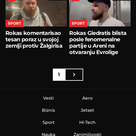
SPORT
SPORT
Rokas komentarisao
Rokas Giedratis blista
tesan poraz u svojoj
posle fenomenalne
zemlji protiv Žalgirisa
partije u Areni na
otvaranju Evrolige
1
Vesti
Aero
Biznis
Jetset
Sport
Hi-Tech
Nauka
Zanimljivosti