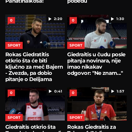
Panatinaikosa!
pobedu
2:20
1:30
0
0
SPORT
SPORT
Rokas Giedratitis
Giedraitis u čudu posle
otkrio šta će biti
pitanja novinara, nije
ključno za meč Bajern
imao nikakav
- Zvezda, pa dobio
odgovor: "Ne znam..."
pitanje o Delijama
0:41
1:57
0
0
SPORT
SPORT
Giedraitis otkrio šta
Rokas Giedraitis za