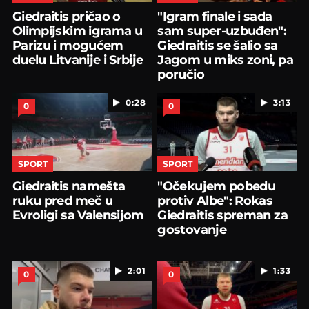
Giedraitis pričao o
"Igram finale i sada
Olimpijskim igrama u
sam super-uzbuđen":
Parizu i mogućem
Giedraitis se šalio sa
duelu Litvanije i Srbije
Jagom u miks zoni, pa
poručio
0:28
3:13
0
0
SPORT
SPORT
Giedraitis namešta
"Očekujem pobedu
ruku pred meč u
protiv Albe": Rokas
Evroligi sa Valensijom
Giedraitis spreman za
gostovanje
2:01
1:33
0
0