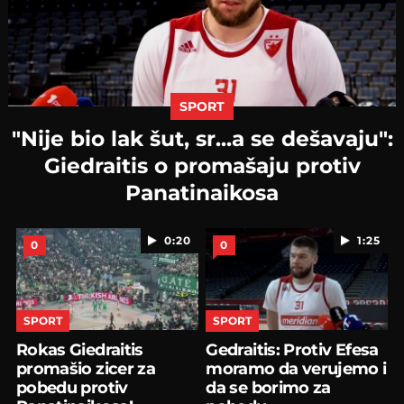
SPORT
"Nije bio lak šut, sr...a se dešavaju":
Giedraitis o promašaju protiv
Panatinaikosa
0:20
1:25
0
0
SPORT
SPORT
Rokas Giedraitis
Gedraitis: Protiv Efesa
promašio zicer za
moramo da verujemo i
pobedu protiv
da se borimo za