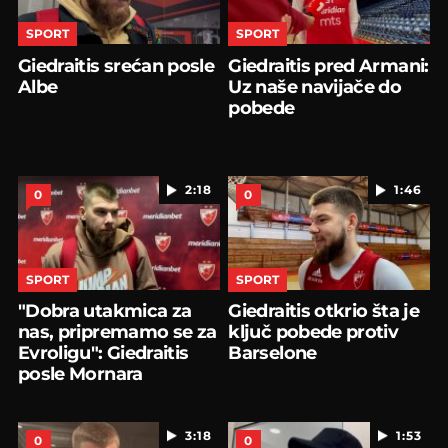
SPORT
SPORT
Giedraitis srećan posle
Giedraitis pred Armani:
Albe
Uz naše navijače do
pobede
2:18
1:46
0
0
SPORT
SPORT
"Dobra utakmica za
Giedraitis otkrio šta je
nas, pripremamo se za
ključ pobede protiv
Evroligu": Giedraitis
Barselone
posle Mornara
3:18
1:53
0
0