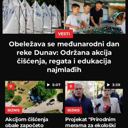
VESTI
Obeležava se međunarodni dan
reke Dunav: Održana akcija
čišćenja, regata i edukacija
najmlađih
5:07
3:39
0
0
BIZNIS
BIZNIS
Akcijom čišćenja
Projekat "Prirodnim
obale započeto
merama za ekološki