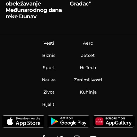
obeležavanje
Gradac"
Međunarodnog dana
reke Dunav
Vesti
Aero
Biznis
Jetset
Sport
Hi-Tech
Nauka
Zanimljivosti
Život
Kuhinja
Rijaliti