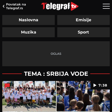
Povratak na
Telegraf.rs
Naslovna
Emisije
Muzika
Sport
TEMA : SRBIJA VODE
7:38