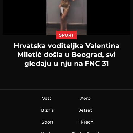
SPORT
Hrvatska voditeljka Valentina
Miletić došla u Beograd, svi
gledaju u nju na FNC 31
Vesti
Aero
Biznis
Jetset
Sport
Hi-Tech