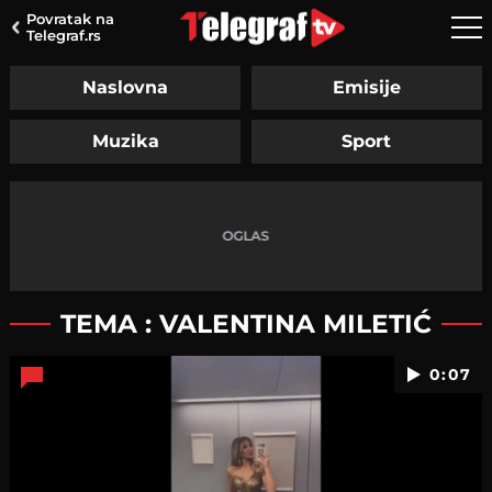
Povratak na
Telegraf.rs
Naslovna
Emisije
Muzika
Sport
TEMA : VALENTINA MILETIĆ
0:07