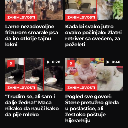
ZANIMLJIVOSTI
ZANIMLJIVOSTI
Lame nezadovoljne
Kada bi svako jutro
frizurom smarale psa
ovako počinjalo: Zlatni
da im otkrije tajnu
retriver sa cvećem, za
lokni
poželeti
0:28
0:40
0
0
ZANIMLJIVOSTI
ZANIMLJIVOSTI
"Trudim se, ali sam i
Pogled sve govori:
dalje žedna!" Maca
Štene pretužno gleda
nikako da nauči kako
u poslastice, ali
da pije mleko
žestoko poštuje
hijerarhiju