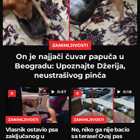
ZANIMLJIVOSTI
On je najjači čuvar papuča u
Beogradu: Upoznajte Džerija,
neustrašivog pinča
0:57
0:18
0
0
ZANIMLJIVOSTI
ZANIMLJIVOSTI
Vlasnik ostavio psa
Ne, niko ga nije bacio
zaključanog u
sa terase! Ovaj pas