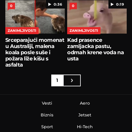
0:36
0:19
0
0
ZANIMLJIVOSTI
ZANIMLJIVOSTI
Srceparajući momenat
Kad prasence
u Australiji, malena
zamljacka pastu,
koala posle suše i
odmah krene voda na
požara liže kišu s
usta
asfalta
1
Vesti
Aero
Biznis
Jetset
Sport
Hi-Tech