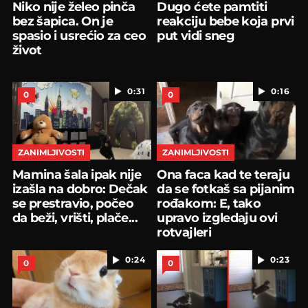
Niko nije želeo pinča
Dugo ćete pamtiti
bez šapica. On je
reakciju bebe koja prvi
spasio i usrećio za ceo
put vidi sneg
život
0:31
0:16
0
0
ZANIMLJIVOSTI
ZANIMLJIVOSTI
Mamina šala ipak nije
Ona faca kad te teraju
izašla na dobro: Dečak
da se fotkaš sa pijanim
se prestravio, počeo
rođakom: E, tako
da beži, vrišti, plače...
upravo izgledaju ovi
rotvajleri
0:24
0:23
0
0