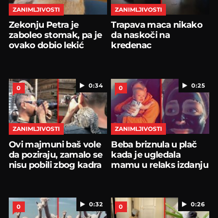
ZANIMLJIVOSTI
ZANIMLJIVOSTI
Zekonju Petra je
Trapava maca nikako
zaboleo stomak, pa je
da naskoči na
ovako dobio lekić
kredenac
0:34
0:25
0
0
ZANIMLJIVOSTI
ZANIMLJIVOSTI
Ovi majmuni baš vole
Beba briznula u plač
da poziraju, zamalo se
kada je ugledala
nisu pobili zbog kadra
mamu u relaks izdanju
0:32
0:26
0
0