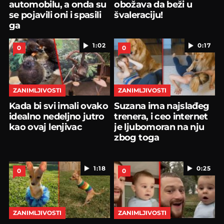
automobilu, a onda su
obožava da beži u
se pojavili oni i spasili
švaleraciju!
ga
1:02
0:17
0
0
ZANIMLJIVOSTI
ZANIMLJIVOSTI
Kada bi svi imali ovako
Suzana ima najslađeg
idealno nedeljno jutro
trenera, i ceo internet
kao ovaj lenjivac
je ljubomoran na nju
zbog toga
1:18
0:25
0
0
ZANIMLJIVOSTI
ZANIMLJIVOSTI