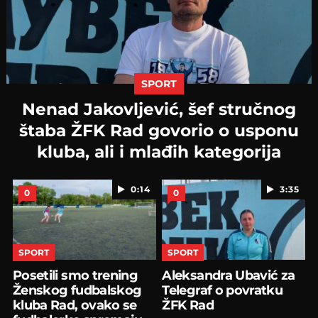
SPORT
Nenad Jakovljević, šef stručnog
štaba ŽFK Rad govorio o usponu
kluba, ali i mlađih kategorija
0:14
3:35
0
0
SPORT
SPORT
Posetili smo trening
Aleksandra Ubavić za
Ženskog fudbalskog
Telegraf o povratku
kluba Rad, ovako se
ŽFK Rad