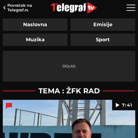
Povratak na
Telegraf.rs
Naslovna
Emisije
Muzika
Sport
TEMA : ŽFK RAD
7:41