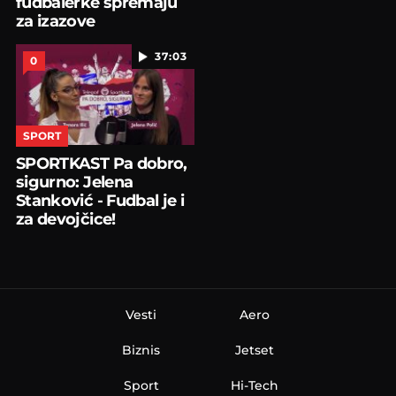
fudbalerke spremaju
za izazove
37:03
0
SPORT
SPORTKAST Pa dobro,
sigurno: Jelena
Stanković - Fudbal je i
za devojčice!
Vesti
Aero
Biznis
Jetset
Sport
Hi-Tech