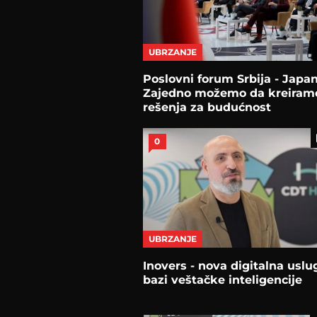
UBRZANJE
Poslovni forum Srbija - Japan
Zajedno možemo da kreiram
rešenja za budućnost
0
UBRZANJE
Inovers - nova digitalna uslu
bazi veštačke inteligencije