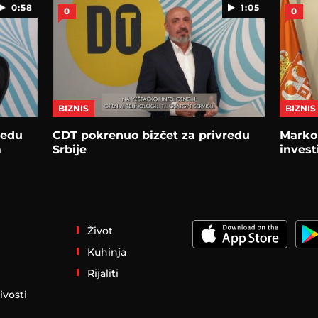
0:58
1:05
0
0
BIZNIS
BIZNIS
redu
CDT pokrenuo bizčet za privredu
Marko
m
Srbije
invest
Život
Kuhinja
Rijaliti
ivosti