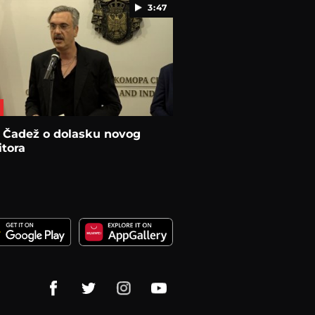
3:47
 Čadež o dolasku novog
itora