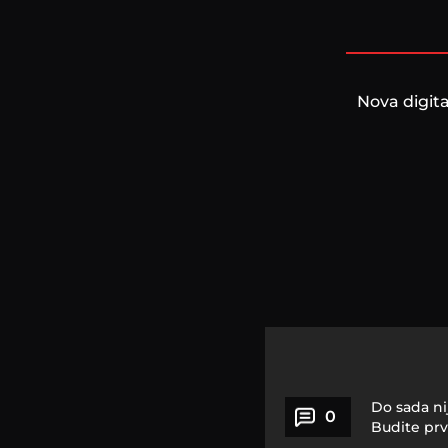
Nova digita
Do sada ni
0
Budite prv