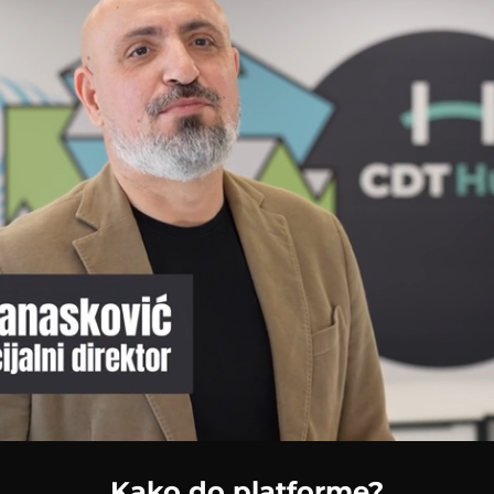
Loaded
:
100.00%
Kako do platforme?