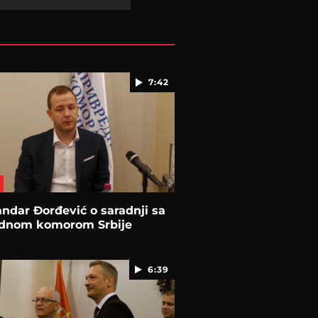
7:42
ndar Đorđević o saradnji sa
ednom komorom Srbije
6:39