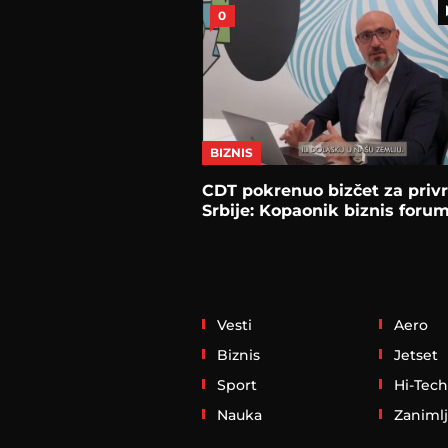
0
BIZNIS
CDT pokrenuo bizčet za priv
Srbije: Kopaonik biznis foru
Vesti
Aero
Biznis
Jetset
Sport
Hi-Tech
Nauka
Zanimlj