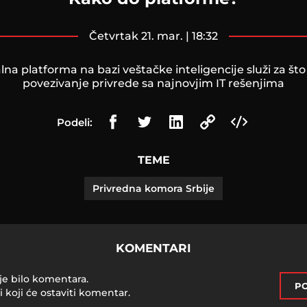
četvrtak 21. mar. | 18:32
lna platforma na bazi veštačke inteligencije služi za što 
povezivanje privrede sa najnovjim IT rešenjima
Podeli:
TEME
Privredna komora Srbije
KOMENTARI
je bilo komentara.
PO
i koji će ostaviti komentar.