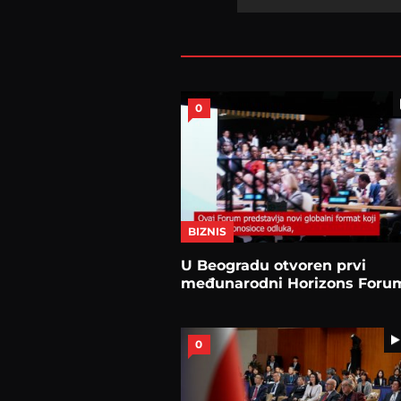
0
BIZNIS
U Beogradu otvoren prvi
međunarodni Horizons Foru
0