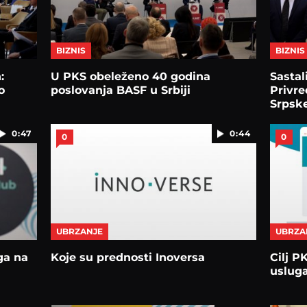
BIZNIS
BIZNIS
:
U PKS obeleženo 40 godina
Sastal
o
poslovanja BASF u Srbiji
Privr
Srpske
0:47
0:44
0
0
UBRZANJE
UBRZA
ga na
Koje su prednosti Inoversa
Cilj P
usluga