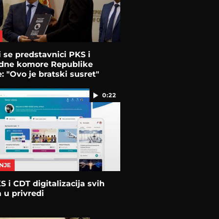
i se predstavnici PKS i
edne komore Republike
: "Ovo je bratski susret"
0:22
NJE
KS i CDT digitalizacija svih
 u privredi