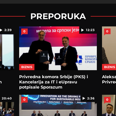
PREPORUKA
2:39
12:23
0
0
BIZNIS
BIZNIS
Privredna komora Srbije (PKS) i
Aleksa
m
Kancelarija za IT i eUpravu
Privr
potpisale Sporazum
20:40
2:36
0
0