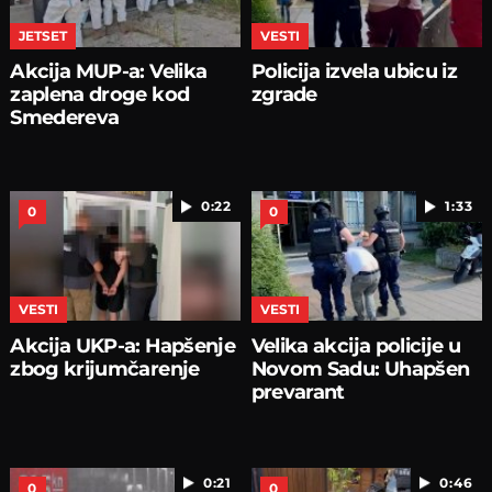
JETSET
VESTI
Akcija MUP-a: Velika
Policija izvela ubicu iz
zaplena droge kod
zgrade
Smedereva
0:22
1:33
0
0
VESTI
VESTI
Akcija UKP-a: Hapšenje
Velika akcija policije u
zbog krijumčarenje
Novom Sadu: Uhapšen
prevarant
0:21
0:46
0
0