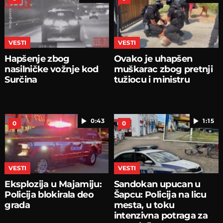
VESTI
VESTI
Hapšenje zbog
Ovako je uhapšen
nasilničke vožnje kod
muškarac zbog pretnji
Surčina
tužiocu i ministru
0:43
1:15
0
0
VESTI
VESTI
Eksplozija u Majamiju:
Sandokan upucan u
Policija blokirala deo
Šapcu: Policija na licu
grada
mesta, u toku
intenzivna potraga za