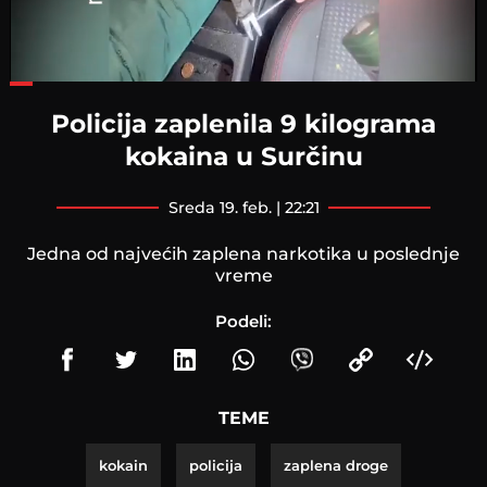
Loaded
:
46.01%
Policija zaplenila 9 kilograma
kokaina u Surčinu
sreda 19. feb. | 22:21
Jedna od najvećih zaplena narkotika u poslednje
vreme
Podeli:
TEME
kokain
policija
zaplena droge