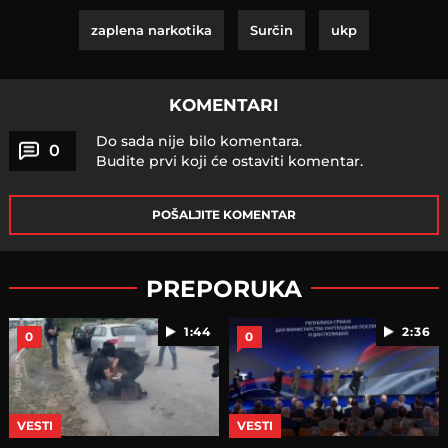
zaplena narkotika
Surčin
ukp
KOMENTARI
Do sada nije bilo komentara.
0
Budite prvi koji će ostaviti komentar.
POŠALJITE KOMENTAR
PREPORUKA
1:44
2:36
0
0
VESTI
VESTI