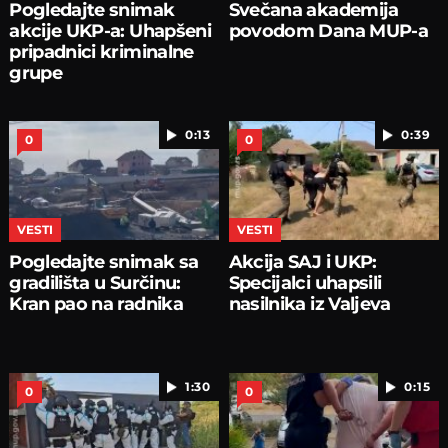
Pogledajte snimak
Svečana akademija
akcije UKP-a: Uhapšeni
povodom Dana MUP-a
pripadnici kriminalne
grupe
0:13
0:39
0
0
VESTI
VESTI
Pogledajte snimak sa
Akcija SAJ i UKP:
gradilišta u Surčinu:
Specijalci uhapsili
Kran pao na radnika
nasilnika iz Valjeva
1:30
0:15
0
0