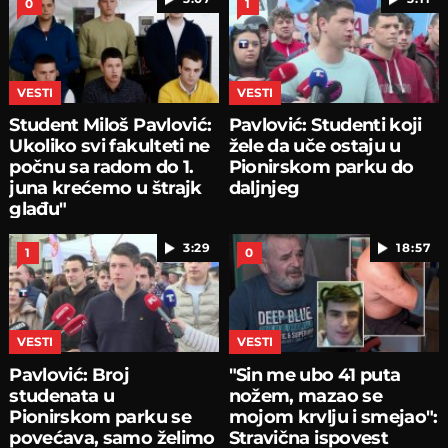
0
1
VESTI
VESTI
Student Miloš Pavlović:
Pavlović: Studenti koji
Ukoliko svi fakulteti ne
žele da uče ostaju u
počnu sa radom do 1.
Pionirskom parku do
juna krećemo u štrajk
daljnjeg
glađu"
3:29
18:57
1
0
VESTI
VESTI
Pavlović: Broj
"Sin me ubo 41 puta
studenata u
nožem, mazao se
Pionirskom parku se
mojom krvlju i smejao":
povećava, samo želimo
Stravična ispovest