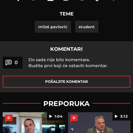
TEME
miloš pavlović
student
KOMENTARI
Do sada nije bilo komentara.
0
Budite prvi koji će ostaviti komentar.
POŠALJITE KOMENTAR
PREPORUKA
1:04
3:12
0
0