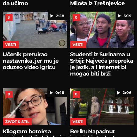
da učimo
Miloša iz Trešnjevice
2:58
5:19
3
0
VESTI
VESTI
Učenik pretukao
Studenti iz Surinama u
nastavnika, jer mu je
Srbiji: Najveća prepreka
oduzeo video igricu
je jezik, a i internet bi
mogao biti brži
0:48
2:06
0
0
ŽIVOT & STIL
VESTI
Kilogram botoksa
Berlin: Napadnut