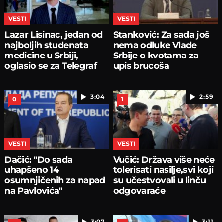
VESTI
VESTI
Lazar Lisinac, jedan od
Stanković: Za sada još
najboljih studenata
nema odluke Vlade
medicine u Srbiji,
Srbije o kvotama za
oglasio se za Telegraf
upis brucoša
3:04
2:59
0
1
VESTI
VESTI
Dačić: "Do sada
Vučić: Država više neće
uhapšeno 14
tolerisati nasilje,svi koji
osumnjičenih za napad
su učestvovali u linču
na Pavlovića"
odgovaraće
3:07
3:11