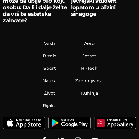
može da ubije bilo koju
jevrejski student
osobu: Da li i dalje želite
lopatom u blizini
da vršite estetske
sinagoge
zahvate?
Vesti
Aero
Biznis
Jetset
Sport
Hi-Tech
Nauka
Zanimljivosti
Život
Kuhinja
Rijaliti