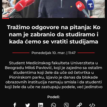
Loaded
:
65.00%
Tražimo odgovore na pitanja: Ko
nam je zabranio da studiramo i
kada ćemo se vratiti studijama
ponedeljak 10. mar. | 11:47
Student Medicinskog fakulteta Univerziteta u
Beogradu Miloš Pavlović, koji je zajedno sa ostalim
studentima koji žele da uče od četvrtka u
Pionirskom parku, izjavio je danas da blokade
obrazovnih institucija nemaju smisla i da studenti
koji žele da uče ne zastupaju podele, već jedinstvo
Podeli: