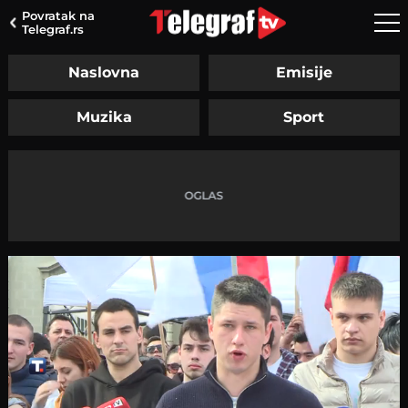
Povratak na
Telegraf.rs
Naslovna
Emisije
Muzika
Sport