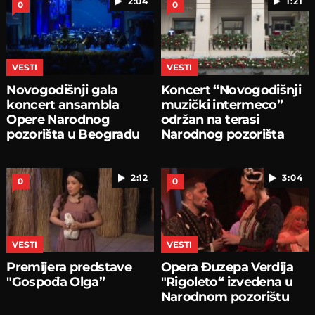
2:04
1:21
0
0
VESTI
VESTI
Novogodišnji gala
Koncert “Novogodišnji
koncert ansambla
muzički intermeco”
Opere Narodnog
održan na terasi
pozorišta u Beogradu
Narodnog pozorišta
2:12
3:04
0
0
VESTI
VESTI
Premijera predstave
Opera Đuzepa Verdija
"Gospođa Olga”
"Rigoleto“ izvedena u
Narodnom pozorištu