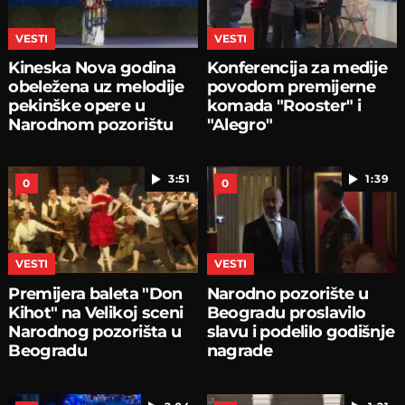
VESTI
VESTI
Kineska Nova godina
Konferencija za medije
obeležena uz melodije
povodom premijerne
pekinške opere u
komada "Rooster" i
Narodnom pozorištu
"Alegro"
3:51
1:39
0
0
VESTI
VESTI
Premijera baleta "Don
Narodno pozorište u
Kihot" na Velikoj sceni
Beogradu proslavilo
Narodnog pozorišta u
slavu i podelilo godišnje
Beogradu
nagrade