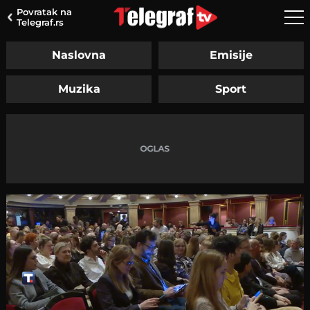
Povratak na
Telegraf.rs
Naslovna
Emisije
Muzika
Sport