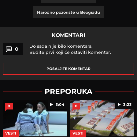
Narodno pozorište u Beogradu
KOMENTARI
Do sada nije bilo komentara.
0
Budite prvi koji će ostaviti komentar.
POŠALJITE KOMENTAR
PREPORUKA
3:04
3:23
0
0
VESTI
VESTI