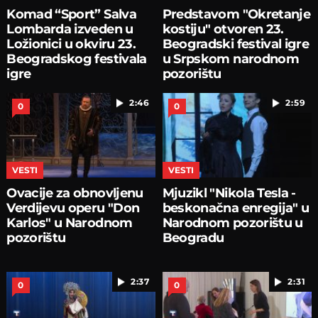
Komad “Sport” Salva
Predstavom "Okretanje
Lombarda izveden u
kostiju" otvoren 23.
Ložionici u okviru 23.
Beogradski festival igre
Beogradskog festivala
u Srpskom narodnom
igre
pozorištu
2:46
2:59
0
0
VESTI
VESTI
Ovacije za obnovljenu
Mjuzikl "Nikola Tesla -
Verdijevu operu "Don
beskonačna enregija" u
Karlos" u Narodnom
Narodnom pozorištu u
pozorištu
Beogradu
2:37
2:31
0
0