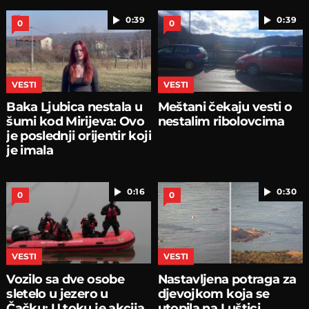
0:39
0:39
0
0
VESTI
VESTI
Baka Ljubica nestala u
Meštani čekaju vesti o
šumi kod Mirijeva: Ovo
nestalim ribolovcima
je poslednji orijentir koji
je imala
0:16
0:30
0
0
VESTI
VESTI
Vozilo sa dve osobe
Nastavljena potraga za
sletelo u jezero u
djevojkom koja se
Čačku: U toku je akcija
utopila na Luštici