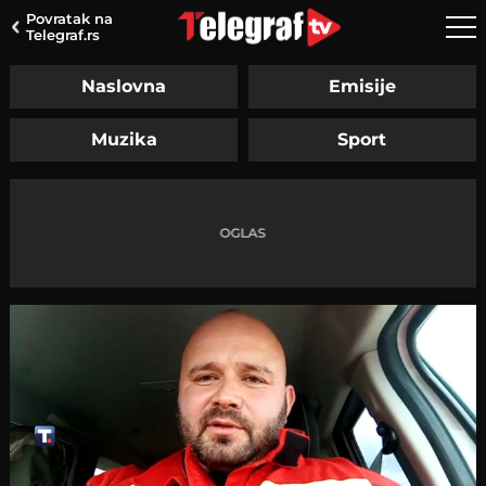
Povratak na
Telegraf.rs
Naslovna
Emisije
Muzika
Sport