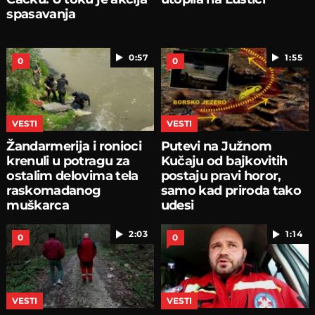
spasavanja
0:57
1:55
0
0
VESTI
VESTI
Žandarmerija i ronioci
Putevi na Južnom
krenuli u potragu za
Kučaju od bajkovitih
ostalim delovima tela
postaju pravi horor,
raskomadanog
samo kad priroda tako
muškarca
udesi
2:03
1:14
0
0
VESTI
VESTI