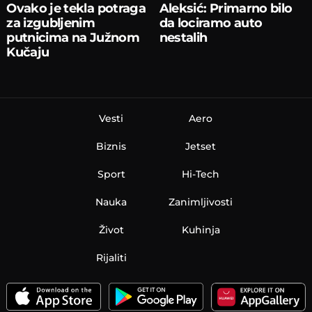
Ovako je tekla potraga
Aleksić: Primarno bilo
za izgubljenim
da lociramo auto
putnicima na Južnom
nestalih
Kučaju
Vesti
Aero
Biznis
Jetset
Sport
Hi-Tech
Nauka
Zanimljivosti
Život
Kuhinja
Rijaliti