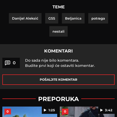
TEME
Danijel Aleksić
GSS
Beljanica
potraga
nestali
KOMENTARI
Do sada nije bilo komentara.
0
Budite prvi koji će ostaviti komentar.
POŠALJITE KOMENTAR
PREPORUKA
1:25
3:42
0
0