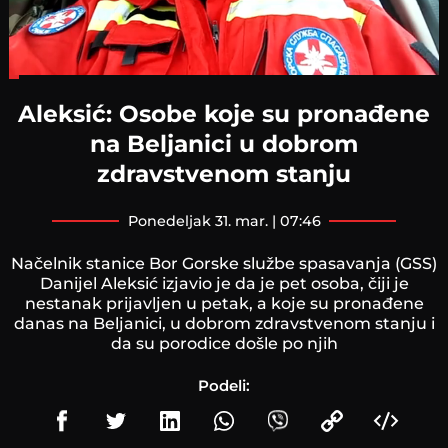
Loaded
:
22.47%
Aleksić: Osobe koje su pronađene
na Beljanici u dobrom
zdravstvenom stanju
ponedeljak 31. mar. | 07:46
Načelnik stanice Bor Gorske službe spasavanja (GSS)
Danijel Aleksić izjavio je da je pet osoba, čiji je
nestanak prijavljen u petak, a koje su pronađene
danas na Beljanici, u dobrom zdravstvenom stanju i
da su porodice došle po njih
Podeli: