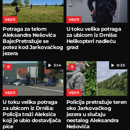
VESTI
VESTI
Potraga za telom
U toku velika potraga
Aleksandra Nešovića
za ubicom iz Drniša:
Baje:Pretražuje se
Helikopteri nadleću
potez kod Jarkovačkog
grad
jezera
3:14
0:23
0
0
VESTI
VESTI
U toku velika potraga
Policija pretražuje teren
za ubicom iz Drniša:
oko Jarkovačkog
Policija traži Aleksića
jezera u slučaju
koji je ubio dostavljača
nestalog Aleksandra
pice
Nešovića