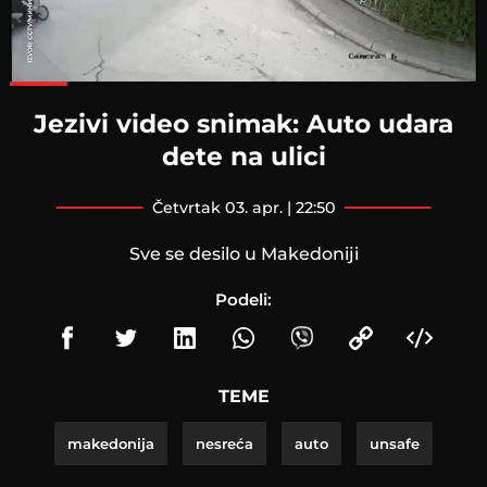
Loaded
:
100.00%
Jezivi video snimak: Auto udara
dete na ulici
četvrtak 03. apr. | 22:50
Sve se desilo u Makedoniji
Podeli:
TEME
makedonija
nesreća
auto
unsafe