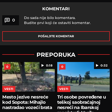
KOMENTARI
Do sada nije bilo komentara.
0
Budite prvi koji će ostaviti komentar.
POŠALJITE KOMENTAR
PREPORUKA
0:18
0:32
0
0
VESTI
VESTI
Mesto jezive nesreće
Tri osobe povređene u
kod Sopota: Mihajlo
teškoj saobraćajnoj
nastradao vozeći brata
nesreći na Ibarskoj