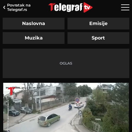
Povratak na
Telegraf.rs
Naslovna
Emisije
Muzika
Sport