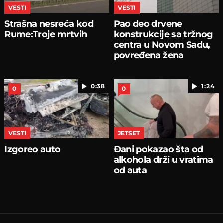
VESTI
VESTI
Strašna nesreća kod
Pao deo drvene
Rume:Troje mrtvih
konstrukcije sa tržnog
centra u Novom Sadu,
povređena žena
0:38
1:24
0
0
VESTI
JETSET
Izgoreo auto
Đani pokazao šta od
alkohola drži u vratima
od auta