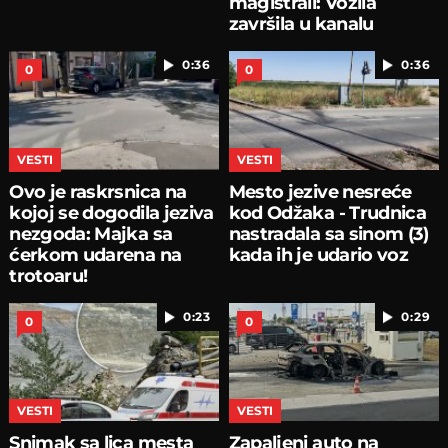
magistrali: Vozila
završila u kanalu
0:36
0:36
0
0
VESTI
VESTI
Ovo je raskrsnica na
Mesto jezive nesreće
kojoj se dogodila jeziva
kod Odžaka - Trudnica
nezgoda: Majka sa
nastradala sa sinom (3)
ćerkom udarena na
kada ih je udario voz
trotoaru!
0:23
0:29
0
0
VESTI
VESTI
Snimak sa lica mesta
Zapaljeni auto na