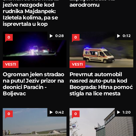
jezive nezgode kod
aerodromu
rudnika Majdanpek:
Izletela kolima, pa se
isprevrtala u kop
0:28
0:12
0
0
VESTI
VESTI
Ogroman jelen stradao
Prevrnut automobil
na putu! Jeziv prizor na
nasred auto-puta kod
deonici Paraćin -
Beograda: Hitna pomoć
Boljevac
stigla na lice mesta
0:42
1:20
0
0