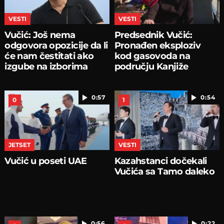
VESTI
VESTI
Vučić: Još nema
Predsednik Vučić:
odgovora opozicije da li
Pronađen eksploziv
će nam čestitati ako
kod gasovoda na
izgube na izborima
području Kanjiže
0:57
0:54
0
1
JETSET
VESTI
Vučić u poseti UAE
Kazahstanci dočekali
Vučića sa Tamo daleko
0:56
0:22