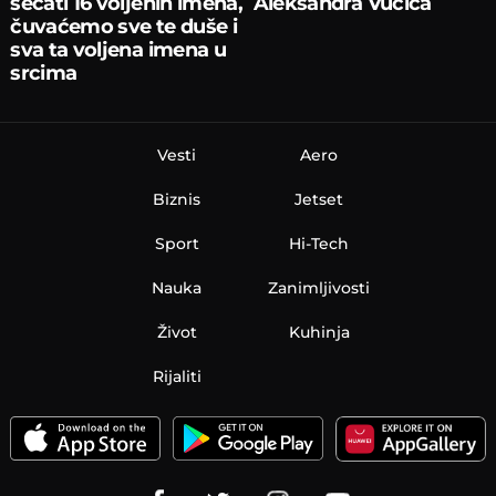
sećati 16 voljenih imena,
Aleksandra Vučića
čuvaćemo sve te duše i
sva ta voljena imena u
srcima
Vesti
Aero
Biznis
Jetset
Sport
Hi-Tech
Nauka
Zanimljivosti
Život
Kuhinja
Rijaliti