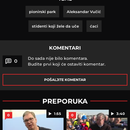
pionirski park
Aleksandar Vučić
stidenti koji žele da uče
ćaci
KOMENTARI
Do sada nije bilo komentara.
0
Budite prvi koji će ostaviti komentar.
POŠALJITE KOMENTAR
PREPORUKA
1:55
3:40
0
0