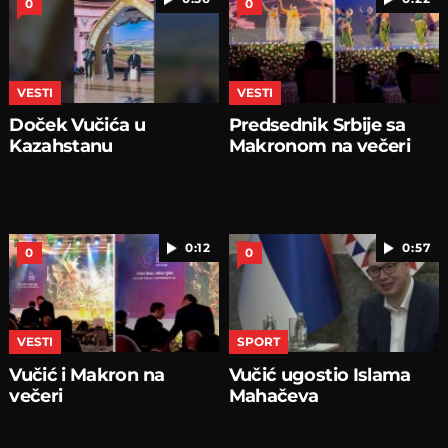
0
0
VESTI
VESTI
Doček Vučića u
Predsednik Srbije sa
Kazahstanu
Makronom na večeri
0:12
0:57
0
0
VESTI
SPORT
Vučić i Makron na
Vučić ugostio Islama
večeri
Mahačeva