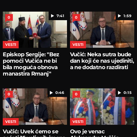
7:41
1:59
0
0
VESTI
VESTI
Episkop Sergije: "Bez
Vučić: Neka sutra bude
pomoći Vučića ne bi
dan koji će nas ujediniti,
bila moguća obnova
a ne dodatno razdirati
manastira Rmanj"
0:46
0:15
0
0
VESTI
VESTI
Vučić: Uvek ćemo se
Ovo je venac