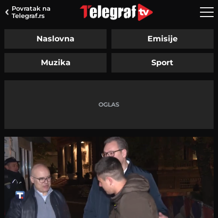
Povratak na
Telegraf.rs
Naslovna
Emisije
Muzika
Sport