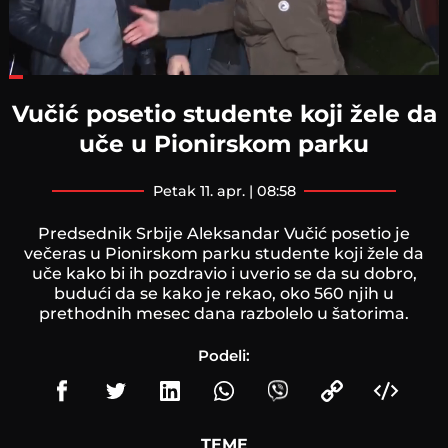
Loaded
:
30.94%
Vučić posetio studente koji žele da
uče u Pionirskom parku
petak 11. apr. | 08:58
Predsednik Srbije Aleksandar Vučić posetio je
večeras u Pionirskom parku studente koji žele da
uče kako bi ih pozdravio i uverio se da su dobro,
budući da se kako je rekao, oko 560 njih u
prethodnih mesec dana razbolelo u šatorima.
Podeli:
TEME