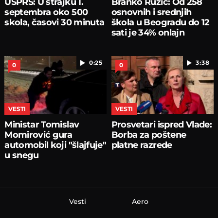
USPRS: U štrajku 1.
Branko Ružić: Od 258
septembra oko 500
osnovnih i srednjih
skola, časovi 30 minuta
škola u Beogradu do 12
sati je 34% onlajn
0:25
3:38
0
0
VESTI
VESTI
Ministar Tomislav
Prosvetari ispred Vlade:
Momirović gura
Borba za poštene
automobil koji "šlajfuje"
platne razrede
u snegu
Vesti
Aero