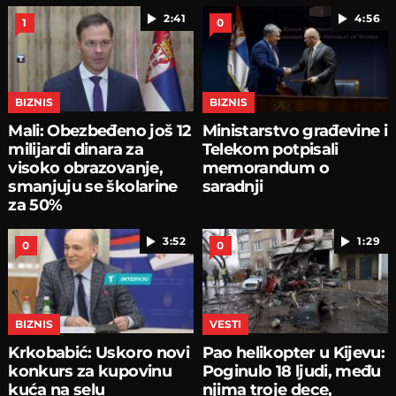
2:41
4:56
1
0
BIZNIS
BIZNIS
Mali: Obezbeđeno još 12
Ministarstvo građevine i
milijardi dinara za
Telekom potpisali
visoko obrazovanje,
memorandum o
smanjuju se školarine
saradnji
za 50%
3:52
1:29
0
0
BIZNIS
VESTI
Krkobabić: Uskoro novi
Pao helikopter u Kijevu:
konkurs za kupovinu
Poginulo 18 ljudi, među
kuća na selu
njima troje dece,