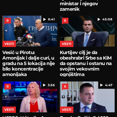
ministar i njegov
zamenik
6:41
45:08
0
0
VESTI
VESTI
Vesić u Pirotu:
Kurtijev cilj je da
Amonijak i dalje curi, u
obeshrabri Srbe sa KiM
gradu na 5 lokacija nije
da opstanu i ostanu na
bilo koncentracije
svojim vekovnim
amonijaka
ognjištima
3:56
4:47
0
0
VESTI
VESTI