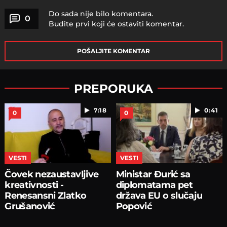
Do sada nije bilo komentara.
0
Budite prvi koji će ostaviti komentar.
POŠALJITE KOMENTAR
PREPORUKA
7:18
0:41
0
0
VESTI
VESTI
Čovek nezaustavljive
Ministar Đurić sa
kreativnosti -
diplomatama pet
Renesansni Zlatko
država EU o slučaju
Grušanović
Popović