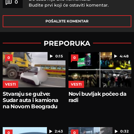
0
Budite prvi koji će ostaviti komentar.
POŠALJITE KOMENTAR
PREPORUKA
0:15
4:48
0
0
VESTI
VESTI
Stvaraju se gužve:
Novi buvljak počeo da
Sudar auta i kamiona
radi
na Novom Beogradu
2:43
0:32
0
0