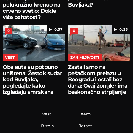
polukružno krenuo na
Buvljaka?
crveno svetlo: Dokle
više bahatost?
0:37
0:23
0
0
VESTI
ZANIMLJIVOSTI
Oba auta su potpuno
Zastali smo na
uništena: Žestok sudar
pešačkom prelazu u
kod Buvljaka,
Beogradu i ostali bez
pogledajte kako
daha: Ovaj žongler ima
izgledaju smrskana
beskonačno strpljenje
kola
Vesti
Aero
Biznis
Jetset