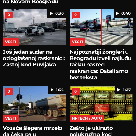
na Novom Beogradu
0:30
0:40
0
0
VESTI
VESTI
Još jedan sudar na
Najpoznatiji žongleri u
ozloglašenoj raskrsnici:
Beogradu izveli najluđu
Zastoj kod Buvljaka
tačku nasred
raskrsnice: Ostali smo
bez teksta
1:36
1:27
0
0
VESTI
HI-TECH / AUTO
Vozača šlepera mrzelo
Zašto je ukinuto
da čeka pa u
polukružno kod