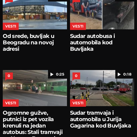
VESTI
VESTI
Od srede, buvljak u
Sudar autobusa i
Beogradu na novoj
automobila kod
adresi
Buvljaka
0:25
0:18
0
0
VESTI
VESTI
Ogromne gužve,
Sudar tramvaja i
putnici iz pet vozila
automobila u Jurija
krenuli na jedan
Gagarina kod Buvljaka
autobus: Stali tramvaji