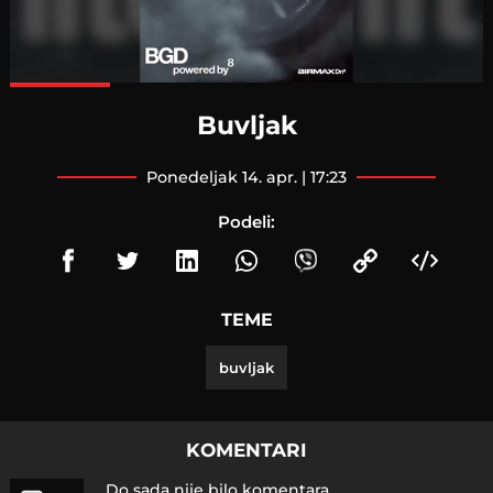
Loaded
:
100.00%
Buvljak
ponedeljak 14. apr. | 17:23
Podeli:
TEME
buvljak
KOMENTARI
Do sada nije bilo komentara.