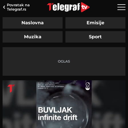
Povratak na
Telegraf.rs
Naslovna
Emisije
Muzika
Sport