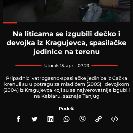
Loaded
:
100.00%
Na liticama se izgubili dečko i
devojka iz Kragujevca, spasilačke
jedinice na terenu
utorak 15. apr. | 07:23
Pripadnici vatrogasno-spasilačke jedinice iz Čačka
krenuli su u potragu za mladićem (2005) i devojkom
(2004) iz Kragujevca koji su se najverovatnije izgubili
na Kablaru, saznaje Tanjug
Podeli: