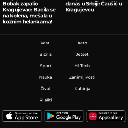
Bobak zapalio
danas u Srbiji: Čaušić u
Kragujevac: Bacila se
Kragujevcu
na kolena, mešala u
kožnim helankama!
Vesti
Aero
Biznis
Jetset
Sport
Hi-Tech
Nauka
Zanimljivosti
Život
Kuhinja
Rijaliti