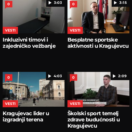
3:03
3:15
0
0
VESTI
VESTI
Inkluzivni timovi i
Besplatne sportske
zajedničko vežbanje
aktivnosti u Kragujevcu
4:03
2:09
0
0
VESTI
VESTI
Kragujevac lider u
Školski sport temelj
izgradnji terena
zdrave budućnosti u
Kragujevcu