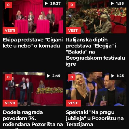
26:27
1:58
0
0
VESTI
VESTI
Ekipa predstave "Cigani
Italijanska diptih
lete u nebo" o komadu
predstava "Elegija" i
"Balada" na
Beogradskom festivalu
igre
2:49
1:25
0
0
VESTI
VESTI
Dodela nagrada
Spektakl "Na pragu
povodom 74.
jubileja" u Pozorištu na
rođendana Pozorišta na
Terazijama