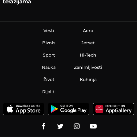
terazijama
Vesti
Aero
Biznis
Jetset
Sport
Hi-Tech
Nauka
Zanimljivosti
Život
Kuhinja
Rijaliti