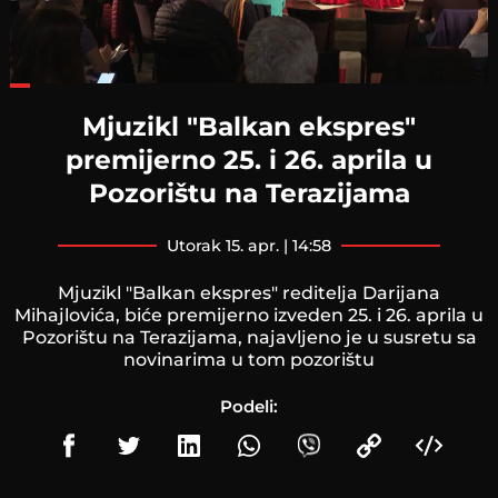
Loaded
:
38.12%
Mjuzikl "Balkan ekspres"
premijerno 25. i 26. aprila u
Pozorištu na Terazijama
utorak 15. apr. | 14:58
Mjuzikl "Balkan ekspres" reditelja Darijana
Mihajlovića, biće premijerno izveden 25. i 26. aprila u
Pozorištu na Terazijama, najavljeno je u susretu sa
novinarima u tom pozorištu
Podeli: