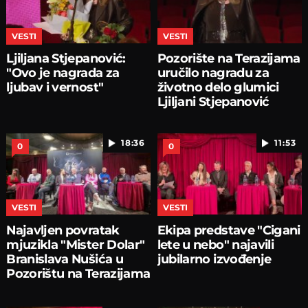
VESTI
VESTI
Ljiljana Stjepanović:
Pozorište na Terazijama
"Ovo je nagrada za
uručilo nagradu za
ljubav i vernost"
životno delo glumici
Ljiljani Stjepanović
18:36
11:53
0
0
VESTI
VESTI
Najavljen povratak
Ekipa predstave "Cigani
mjuzikla "Mister Dolar"
lete u nebo" najavili
Branislava Nušića u
jubilarno izvođenje
Pozorištu na Terazijama