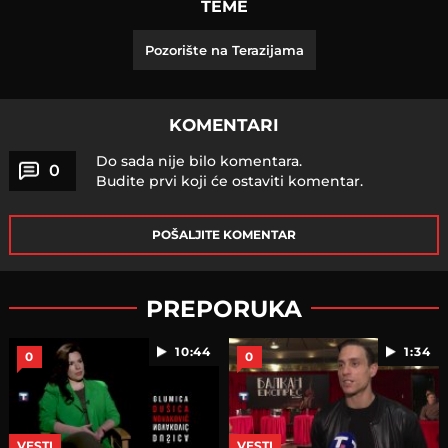
TEME
Pozorište na Terazijama
KOMENTARI
Do sada nije bilo komentara.
0
Budite prvi koji će ostaviti komentar.
POŠALJITE KOMENTAR
PREPORUKA
10:44
1:34
0
0
VESTI
VESTI