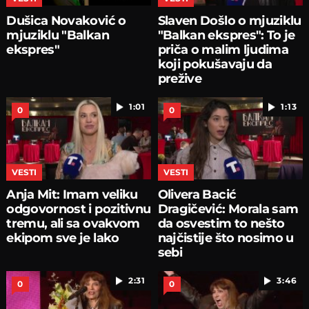
Dušica Novaković o
Slaven Došlo o mjuziklu
mjuziklu "Balkan
"Balkan ekspres": To je
ekspres"
priča o malim ljudima
koji pokušavaju da
prežive
1:01
1:13
0
0
VESTI
VESTI
Anja Mit: Imam veliku
Olivera Bacić
odgovornost i pozitivnu
Dragičević: Morala sam
tremu, ali sa ovakvom
da osvestim to nešto
ekipom sve je lako
najčistije što nosimo u
sebi
2:31
3:46
0
0