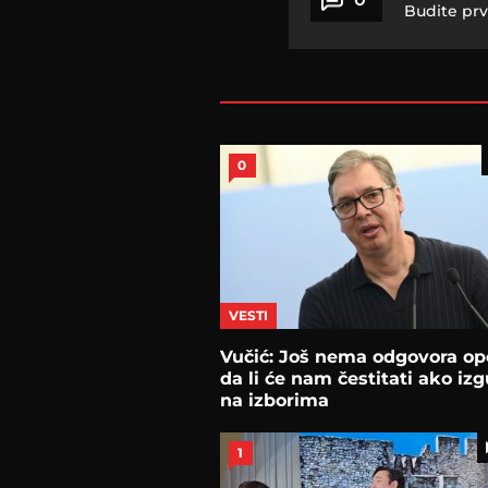
Budite prv
0
VESTI
Vučić: Još nema odgovora opo
da li će nam čestitati ako iz
na izborima
1