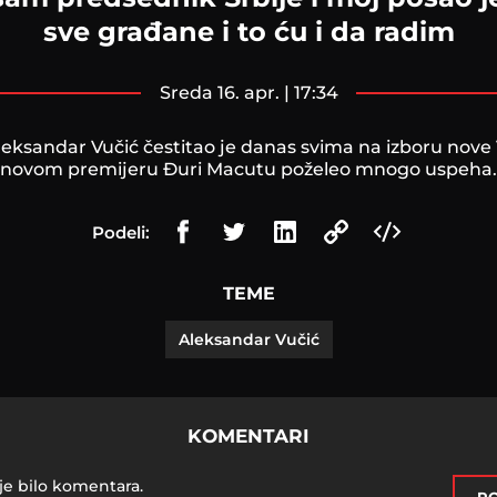
sve građane i to ću i da radim
sreda 16. apr. | 17:34
eksandar Vučić čestitao je danas svima na izboru nove V
novom premijeru Đuri Macutu poželeo mnogo uspeha.
Podeli:
TEME
Aleksandar Vučić
KOMENTARI
je bilo komentara.