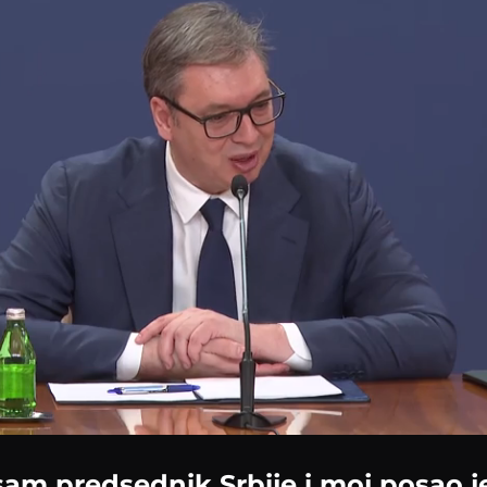
Loaded
:
45.32%
sam predsednik Srbije i moj posao j