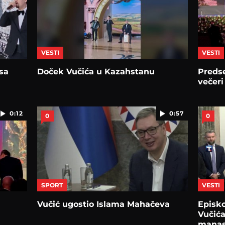
VESTI
VESTI
sa
Doček Vučića u Kazahstanu
Preds
večeri
0:12
0:57
0
0
SPORT
VESTI
Vučić ugostio Islama Mahačeva
Episko
Vučića
manas