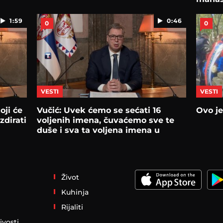
1:59
0:46
0
0
VESTI
VESTI
oji će
Vučić: Uvek ćemo se sećati 16
Ovo je
zdirati
voljenih imena, čuvaćemo sve te
duše i sva ta voljena imena u
srcima
Život
Kuhinja
Rijaliti
ivosti