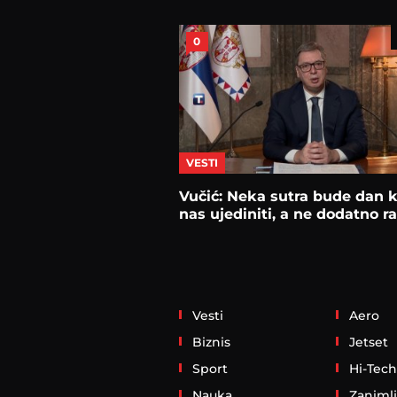
0
VESTI
Vučić: Neka sutra bude dan k
nas ujediniti, a ne dodatno ra
Vesti
Aero
Biznis
Jetset
Sport
Hi-Tech
Nauka
Zanimlj