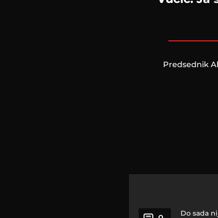
Predsednik Al
Do sada ni
0