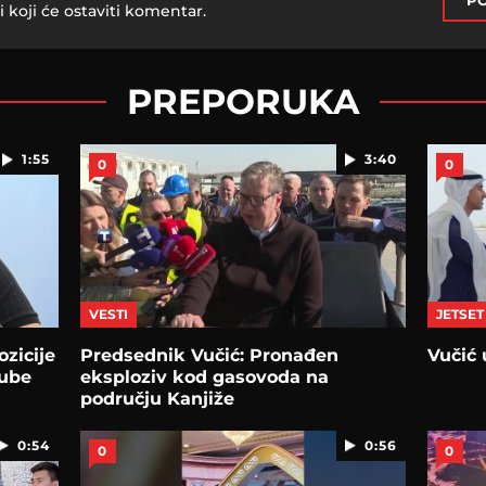
PO
i koji će ostaviti komentar.
PREPORUKA
1:55
3:40
0
0
VESTI
JETSET
zicije
Predsednik Vučić: Pronađen
Vučić 
gube
eksploziv kod gasovoda na
području Kanjiže
0:54
0:56
0
0