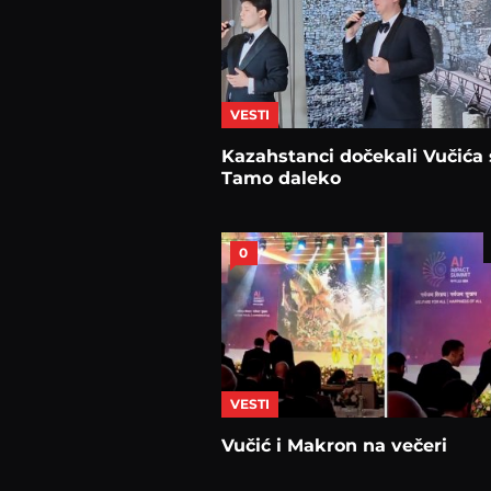
VESTI
Kazahstanci dočekali Vučića 
Tamo daleko
0
VESTI
Vučić i Makron na večeri