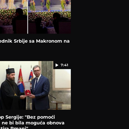
ednik Srbije sa Makronom na
7:41
p Sergije: "Bez pomoći
 ne bi bila moguća obnova
tira Rmanj"