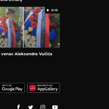
0:15
 venac Aleksandra Vučića