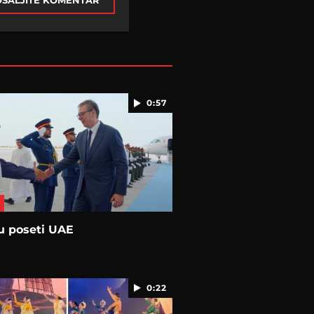
ŠALJITE KOMENTAR
0:57
u poseti UAE
0:22