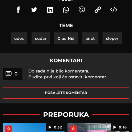
TEME
udes
sudar
Grad Niš
pirot
šleper
KOMENTARI
Do sada nije bilo komentara.
0
Budite prvi koji će ostaviti komentar.
POŠALJITE KOMENTAR
PREPORUKA
0:32
0:16
0
0