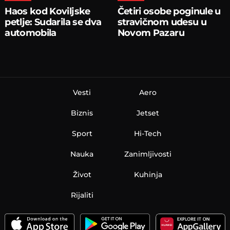
Haos kod Koviljske
Četiri osobe poginule u
petlje: Sudarila se dva
stravičnom udesu u
automobila
Novom Pazaru
Vesti
Aero
Biznis
Jetset
Sport
Hi-Tech
Nauka
Zanimljivosti
Život
Kuhinja
Rijaliti