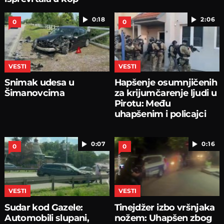
0:18
2:06
0
0
VESTI
VESTI
Snimak udesa u
Hapšenje osumnjičenih
Šimanovcima
za krijumčarenje ljudi u
Pirotu: Među
uhapšenim i policajci
0:07
0:16
0
0
VESTI
VESTI
Sudar kod Gazele:
Tinejdžer izbo vršnjaka
Automobili slupani,
nožem: Uhapšen zbog