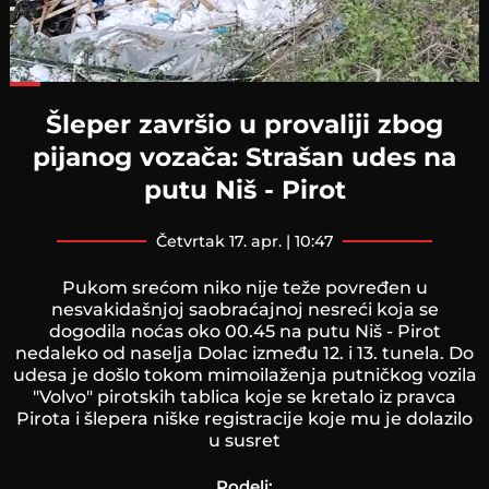
Loaded
:
43.51%
Šleper završio u provaliji zbog
pijanog vozača: Strašan udes na
putu Niš - Pirot
četvrtak 17. apr. | 10:47
Pukom srećom niko nije teže povređen u
nesvakidašnjoj saobraćajnoj nesreći koja se
dogodila noćas oko 00.45 na putu Niš - Pirot
nedaleko od naselja Dolac između 12. i 13. tunela. Do
udesa je došlo tokom mimoilaženja putničkog vozila
"Volvo" pirotskih tablica koje se kretalo iz pravca
Pirota i šlepera niške registracije koje mu je dolazilo
u susret
Podeli: