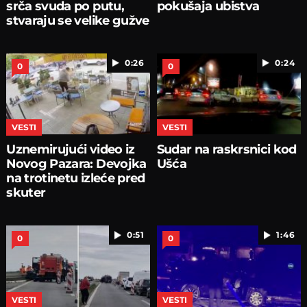
srča svuda po putu,
pokušaja ubistva
stvaraju se velike gužve
0:26
0:24
0
0
VESTI
VESTI
Uznemirujući video iz
Sudar na raskrsnici kod
Novog Pazara: Devojka
Ušća
na trotinetu izleće pred
skuter
0:51
1:46
0
0
VESTI
VESTI