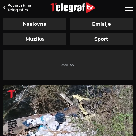
Povratak na
Telegraf.rs
Naslovna
Emisije
Muzika
Sport