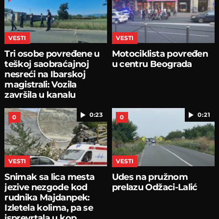
VESTI
VESTI
Tri osobe povređene u
Motociklista povređen
teškoj saobraćajnoj
u centru Beograda
nesreći na Ibarskoj
magistrali: Vozila
završila u kanalu
0:23
0:21
0
0
VESTI
VESTI
Snimak sa lica mesta
Udes na pružnom
jezive nezgode kod
prelazu Odžaci-Lalić
rudnika Majdanpek:
Izletela kolima, pa se
isprevrtala u kop