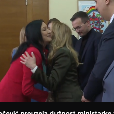
Loaded
:
70.40%
ačević preuzela dužnost ministarke 