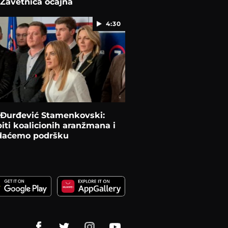
 Zavetnica očajna
4:30
 Đurđević Stamenkovski:
iti koalicionih aranžmana i
daćemo podršku