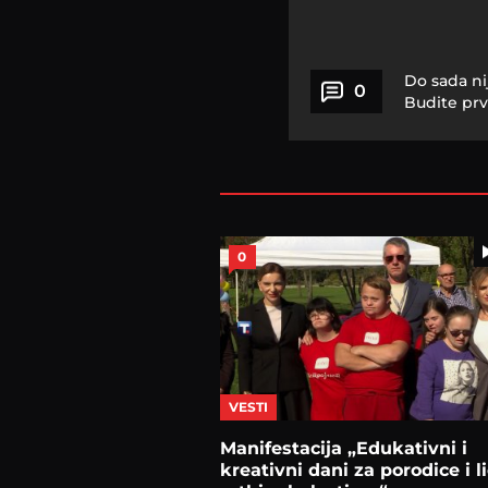
Do sada ni
0
Budite prv
0
VESTI
Manifestacija „Edukativni i
kreativni dani za porodice i l