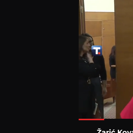
Žarić Kov