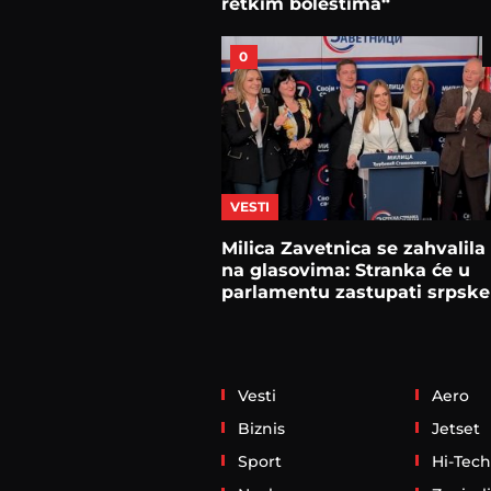
retkim bolestima“
0
VESTI
Milica Zavetnica se zahvalila 
na glasovima: Stranka će u
parlamentu zastupati srpske
interese
Vesti
Aero
Biznis
Jetset
Sport
Hi-Tech