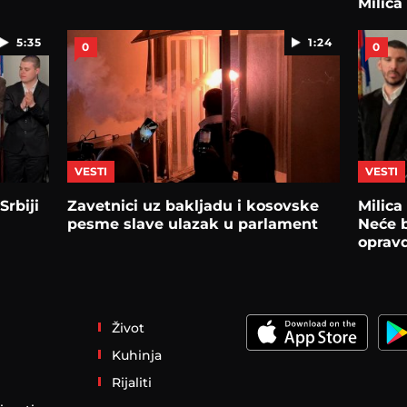
Milica
5:35
1:24
0
0
VESTI
VESTI
Srbiji
Zavetnici uz bakljadu i kosovske
Milica
pesme slave ulazak u parlament
Neće b
oprav
Život
Kuhinja
Rijaliti