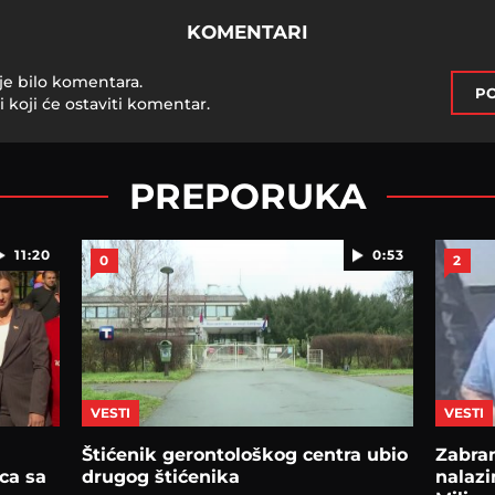
KOMENTARI
je bilo komentara.
PO
i koji će ostaviti komentar.
PREPORUKA
11:20
0:53
0
2
VESTI
VESTI
Štićenik gerontološkog centra ubio
Zabran
ica sa
drugog štićenika
nalazi