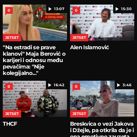
13:07
15:30
0
0
JETSET
JETSET
"Na estradi se prave
Alen Islamović
klanovi" Maja Berović o
karijeri i odnosu među
pevačima: "Nije
kolegijalno..."
16:42
3:46
0
0
JETSET
JETSET
THCF
Breskvica o vezi Jakova
i Džejle, pa otkrila da je i
ona emotivno zauzeta