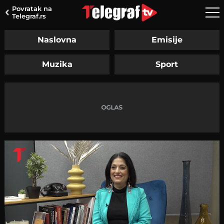
Povratak na
Telegraf.rs
Naslovna
Emisije
Muzika
Sport