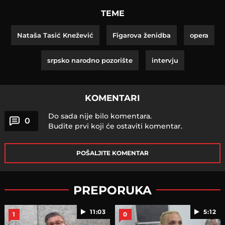
TEME
Nataša Tasić Knežević
Figarova ženidba
opera
srpsko narodno pozorište
intervju
KOMENTARI
Do sada nije bilo komentara.
0
Budite prvi koji će ostaviti komentar.
POŠALJITE KOMENTAR
PREPORUKA
11:03
5:12
1
0