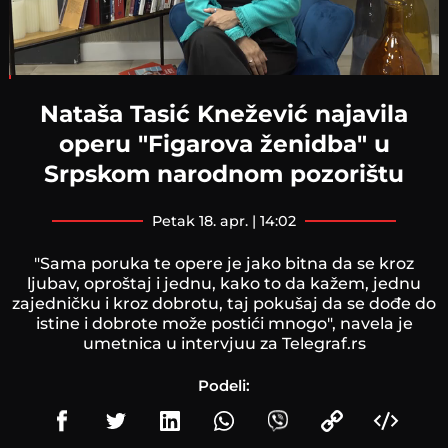
Loaded
:
2.83%
Nataša Tasić Knežević najavila
operu "Figarova ženidba" u
Srpskom narodnom pozorištu
petak 18. apr. | 14:02
"Sama poruka te opere je jako bitna da se kroz
ljubav, oproštaj i jednu, kako to da kažem, jednu
zajedničku i kroz dobrotu, taj pokušaj da se dođe do
istine i dobrote može postići mnogo", navela je
umetnica u intervjuu za Telegraf.rs
Podeli: