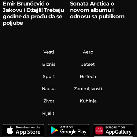
Emir Brunčević o
Sonata Arctica o
Jakovu i Džejli! Trebaju
novom albumu i
godine da prođu da se
odnosu sa publikom
poljube
Vesti
Aero
Biznis
Jetset
Sport
Hi-Tech
Nauka
Zanimljivosti
Život
Kuhinja
Rijaliti