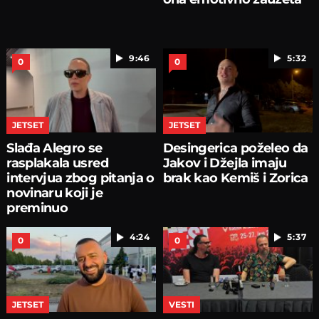
9:46
5:32
0
0
JETSET
JETSET
Slađa Alegro se
Desingerica poželeo da
rasplakala usred
Jakov i Džejla imaju
intervjua zbog pitanja o
brak kao Kemiš i Zorica
novinaru koji je
preminuo
4:24
5:37
0
0
JETSET
VESTI