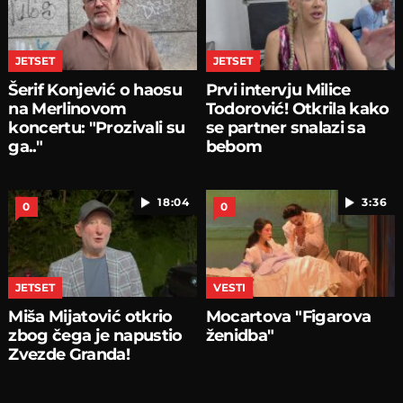
JETSET
JETSET
Šerif Konjević o haosu
Prvi intervju Milice
na Merlinovom
Todorović! Otkrila kako
koncertu: "Prozivali su
se partner snalazi sa
ga.."
bebom
18:04
3:36
0
0
JETSET
VESTI
Miša Mijatović otkrio
Mocartova "Figarova
zbog čega je napustio
ženidba"
Zvezde Granda!