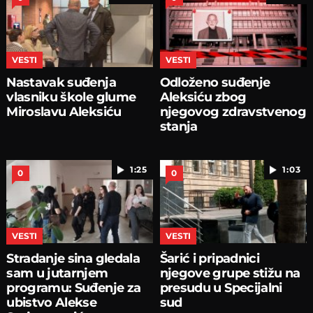
VESTI
VESTI
Nastavak suđenja
Odloženo suđenje
vlasniku škole glume
Aleksiću zbog
Miroslavu Aleksiću
njegovog zdravstvenog
stanja
1:25
1:03
0
0
VESTI
VESTI
Stradanje sina gledala
Šarić i pripadnici
sam u jutarnjem
njegove grupe stižu na
programu: Suđenje za
presudu u Specijalni
ubistvo Alekse
sud