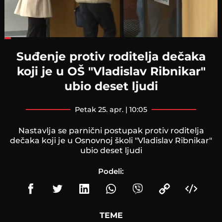
Loaded
:
27.75%
Suđenje protiv roditelja dečaka
koji je u OŠ "Vladislav Ribnikar"
ubio deset ljudi
petak 25. apr. | 10:05
Nastavlja se parnični postupak protiv roditelja
dečaka koji je u Osnovnoj školi "Vladislav Ribnikar"
ubio deset ljudi
Podeli:
TEME