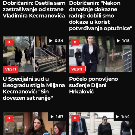
Dobričanin: Osetila sam
Dobričanin: "Nakon
zastrašivanje od strane
današnje dokazne
Vladimira Kecmanovića
radnje dobili smo
dokaze u korist
potvrđivanja optužnice"
0:34
1:18
0
0
VESTI
VESTI
U Specijalni sud u
Počelo ponovljeno
Beogradu stigla Miljana
suđenje Dijani
Kecmanović: "Sin
Hrkalović
dovezen sat ranije"
1:57
1:44
0
0