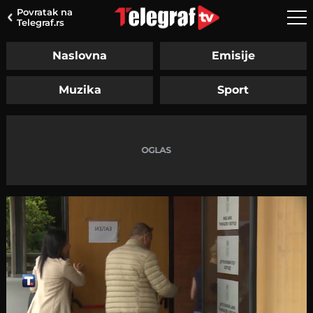
Povratak na
Telegraf.rs
Naslovna
Emisije
Muzika
Sport