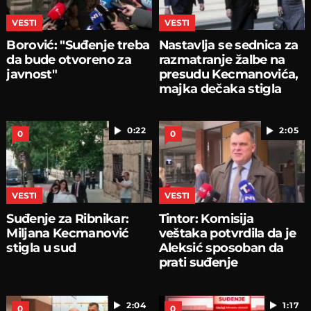
VESTI
VESTI
Borović: "Suđenje treba
Nastavlja se sednica za
da bude otvoreno za
razmatranje žalbe na
javnost"
presudu Kecmanovića,
majka dečaka stigla
0:22
2:05
0
0
VESTI
VESTI
Suđenje za Ribnikar:
Tintor: Komisija
Miljana Kecmanović
veštaka potvrdila da je
stigla u sud
Aleksić sposoban da
prati suđenje
2:04
1:17
0
0