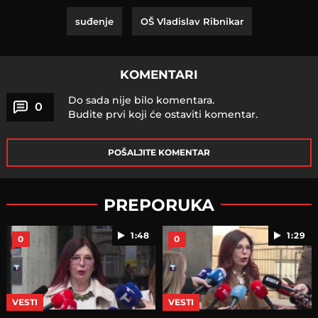
suđenje
OŠ Vladislav Ribnikar
KOMENTARI
Do sada nije bilo komentara.
0
Budite prvi koji će ostaviti komentar.
POŠALJITE KOMENTAR
PREPORUKA
1:48
1:29
0
0
VESTI
VESTI