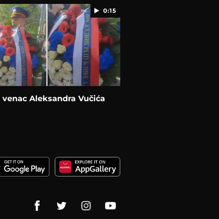
0:15
 venac Aleksandra Vučića