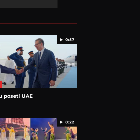
0:57
u poseti UAE
0:22