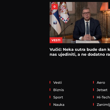
0
VESTI
Vučić: Neka sutra bude dan k
nas ujediniti, a ne dodatno ra
Vesti
Aero
Biznis
Jetset
Sport
Hi-Tech
Nauka
Zanimlj