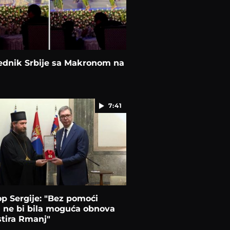
ednik Srbije sa Makronom na
7:41
p Sergije: "Bez pomoći
 ne bi bila moguća obnova
tira Rmanj"