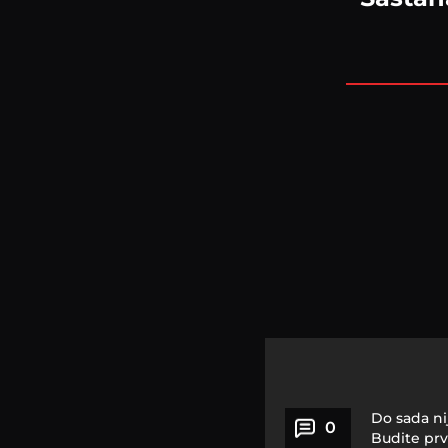
Do sada ni
0
Budite prv