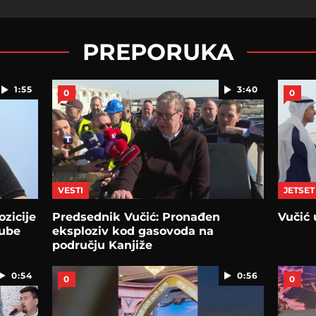
PREPORUKA
1:55
3:40
0
0
VESTI
JETSET
zicije
Predsednik Vučić: Pronađen
Vučić 
gube
eksploziv kod gasovoda na
području Kanjiže
0:54
0:56
0
0