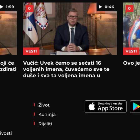
1:59
0:46
0
0
VESTI
VESTI
oji će
Vučić: Uvek ćemo se sećati 16
Ovo je
zdirati
voljenih imena, čuvaćemo sve te
duše i sva ta voljena imena u
srcima
Život
Kuhinja
Rijaliti
ivosti