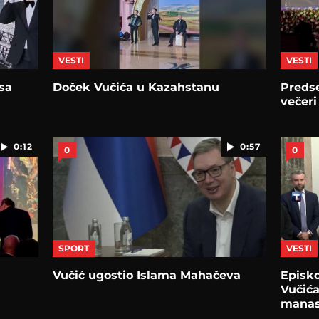
VESTI
VESTI
sa
Doček Vučića u Kazahstanu
Preds
večeri
0:12
0:57
0
0
SPORT
VESTI
Vučić ugostio Islama Mahačeva
Episko
Vučića
manas