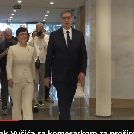
Loaded
:
100.00%
ak Vučića sa komesarkom za prošir