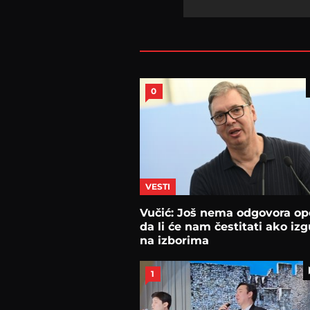
0
VESTI
Vučić: Još nema odgovora opo
da li će nam čestitati ako iz
na izborima
1