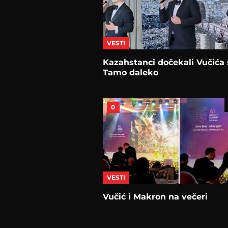
VESTI
Kazahstanci dočekali Vučića 
Tamo daleko
0
VESTI
Vučić i Makron na večeri