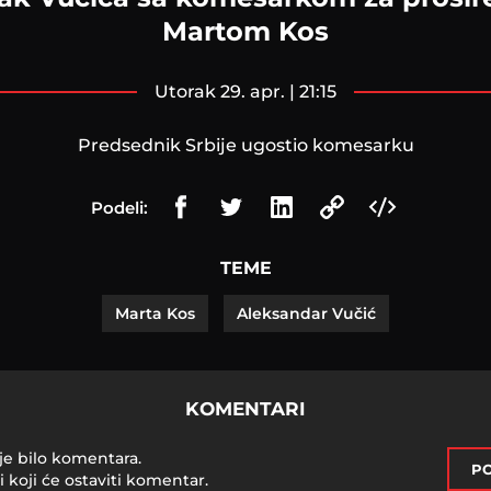
Martom Kos
utorak 29. apr. | 21:15
Predsednik Srbije ugostio komesarku
Podeli:
TEME
Marta Kos
Aleksandar Vučić
KOMENTARI
je bilo komentara.
PO
i koji će ostaviti komentar.