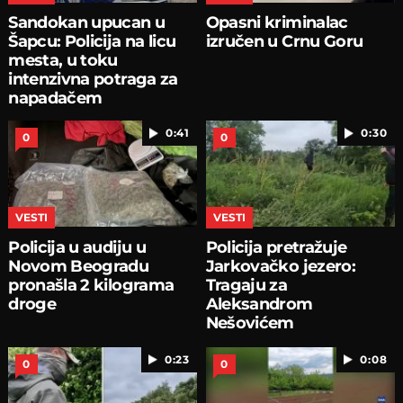
Sandokan upucan u
Opasni kriminalac
Šapcu: Policija na licu
izručen u Crnu Goru
mesta, u toku
intenzivna potraga za
napadačem
0:41
0:30
0
0
VESTI
VESTI
Policija u audiju u
Policija pretražuje
Novom Beogradu
Jarkovačko jezero:
pronašla 2 kilograma
Tragaju za
droge
Aleksandrom
Nešovićem
0:23
0:08
0
0