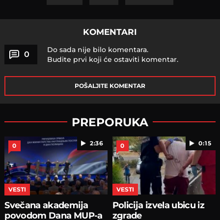
KOMENTARI
Do sada nije bilo komentara.
0
Budite prvi koji će ostaviti komentar.
POŠALJITE KOMENTAR
PREPORUKA
2:36
0:15
0
0
VESTI
VESTI
Svečana akademija
Policija izvela ubicu iz
povodom Dana MUP-a
zgrade