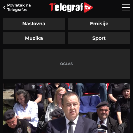
Povratak na
Telegraf.rs
Naslovna
Emisije
Muzika
Sport