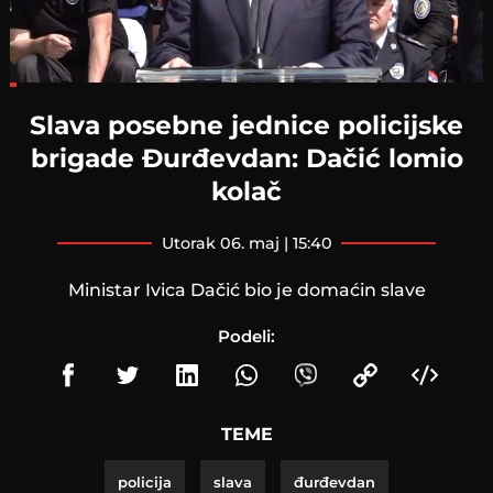
Loaded
:
12.54%
Slava posebne jednice policijske
brigade Đurđevdan: Dačić lomio
kolač
utorak 06. maj | 15:40
Ministar Ivica Dačić bio je domaćin slave
Podeli:
TEME
policija
slava
đurđevdan