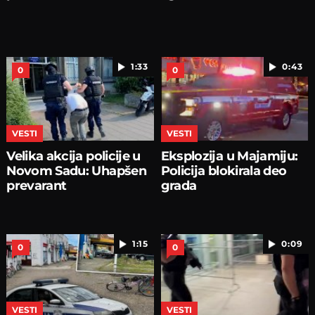
1:33
0:43
0
0
VESTI
VESTI
Velika akcija policije u
Eksplozija u Majamiju:
Novom Sadu: Uhapšen
Policija blokirala deo
prevarant
grada
1:15
0:09
0
0
VESTI
VESTI