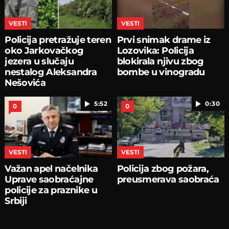
VESTI
VESTI
Policija pretražuje teren
Prvi snimak drame iz
oko Jarkovačkog
Lozovika: Policija
jezera u slučaju
blokirala njivu zbog
nestalog Aleksandra
bombe u vinogradu
Nešovića
5:52
0:30
0
0
VESTI
VESTI
Važan apel načelnika
Policija zbog požara,
Uprave saobraćajne
preusmerava saobraća
policije za praznike u
Srbiji