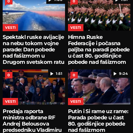
0
0
VESTI
VESTI
Spektakl ruske avijacije
Himna Ruske
na nebu tokom vojne
Federacije i počasna
parade: Dan pobede
paljba na paradi pobede
nad fašizmom u
u čast 80. godišnjice
Drugom svetskom ratu
pobede nad fašizmom
1:51
9:24
0
0
VESTI
VESTI
Predaja raporta
Putin i Si rame uz rame:
ministra odbrane RF
Parada pobede u čast
Andrej Belousova
80. godišnjice pobede
predsedniku Vladimiru
nad fašizmom