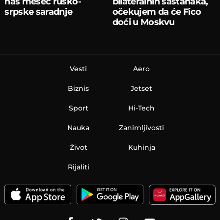
nas mesec rusko-
bilateralnih sastanaka,
srpske saradnje
očekujem da će Fico
doći u Moskvu
Vesti
Aero
Biznis
Jetset
Sport
Hi-Tech
Nauka
Zanimljivosti
Život
Kuhinja
Rijaliti