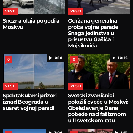
VESTI
VESTI
Snezna oluja pogodila
Održana generalna
Moskvu
proba vojne parade
Snaga jedinstva u
prisustvu Gašića i
Mojsilovića
0:18
10:16
0
0
VESTI
VESTI
Spektakularni prizori
Svetski zvaničnici
iznad Beograda u
položili cveće u Moskvi:
susret vojnoj paradi
Obeležavanje Dana
pobede nad fašizmom
u II svetskom ratu
7:06
1:31