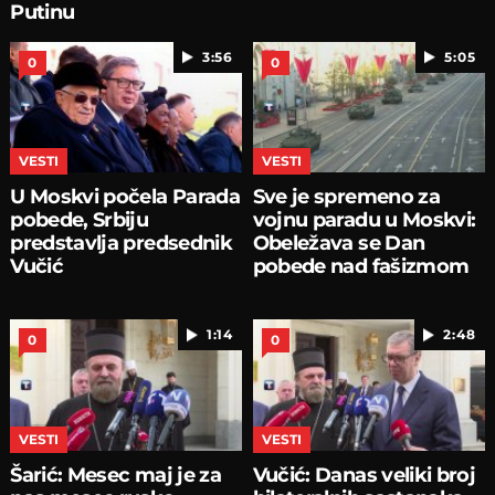
Putinu
3:56
5:05
0
0
VESTI
VESTI
U Moskvi počela Parada
Sve je spremeno za
pobede, Srbiju
vojnu paradu u Moskvi:
predstavlja predsednik
Obeležava se Dan
Vučić
pobede nad fašizmom
1:14
2:48
0
0
VESTI
VESTI
Šarić: Mesec maj je za
Vučić: Danas veliki broj