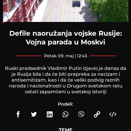
Loaded
:
8.40%
Defile naoružanja vojske Rusije:
Vojna parada u Moskvi
petak 09. maj | 12:45
Ruski predsednik Vladimir Putin izjavio je danas da
je Rusija bila i da će biti prepreka za nacizam i
antisemitizam, kao i da će veliki podvig raznih
naroda i nacionalnosti u Drugom svetskom ratu
ostati zapamćeni u svetskoj istoriji
Podeli:
TEME