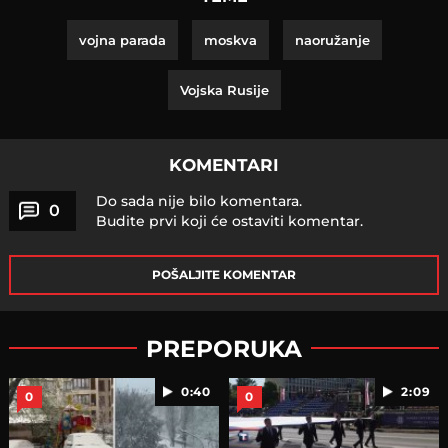
vojna parada
moskva
naoružanje
Vojska Rusije
KOMENTARI
Do sada nije bilo komentara.
0
Budite prvi koji će ostaviti komentar.
POŠALJITE KOMENTAR
PREPORUKA
0:40
2:09
0
0