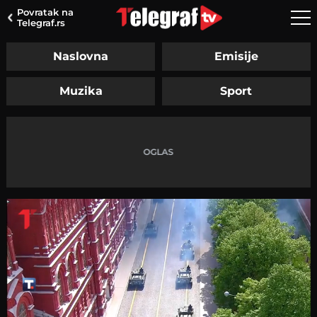
Povratak na
Telegraf.rs
Naslovna
Emisije
Muzika
Sport