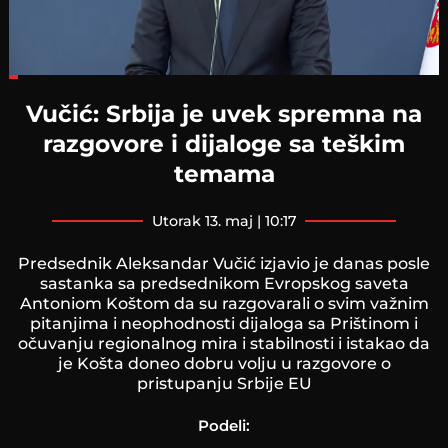
Loaded
:
21.16%
Vučić: Srbija je uvek spremna na
razgovore i dijaloge sa teškim
temama
utorak 13. maj | 10:17
Predsednik Aleksandar Vučić izjavio je danas posle
sastanka sa predsednikom Evropskog saveta
Antoniom Koštom da su razgovarali o svim važnim
pitanjima i neophodnosti dijaloga sa Prištinom i
očuvanju regionalnog mira i stabilnosti i istakao da
je Košta doneo dobru volju u razgovore o
pristupanju Srbije EU
Podeli: