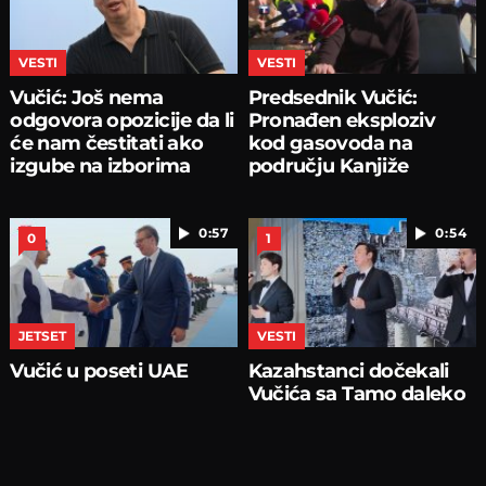
VESTI
VESTI
Vučić: Još nema
Predsednik Vučić:
odgovora opozicije da li
Pronađen eksploziv
će nam čestitati ako
kod gasovoda na
izgube na izborima
području Kanjiže
0:57
0:54
0
1
JETSET
VESTI
Vučić u poseti UAE
Kazahstanci dočekali
Vučića sa Tamo daleko