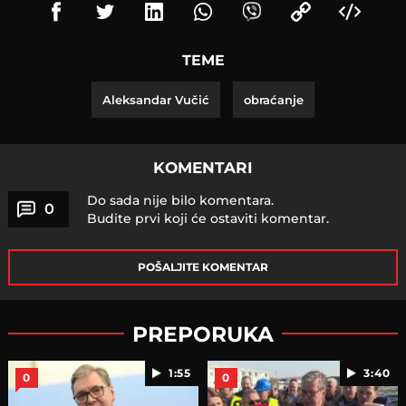
TEME
Aleksandar Vučić
obraćanje
KOMENTARI
Do sada nije bilo komentara.
0
Budite prvi koji će ostaviti komentar.
POŠALJITE KOMENTAR
PREPORUKA
1:55
3:40
0
0