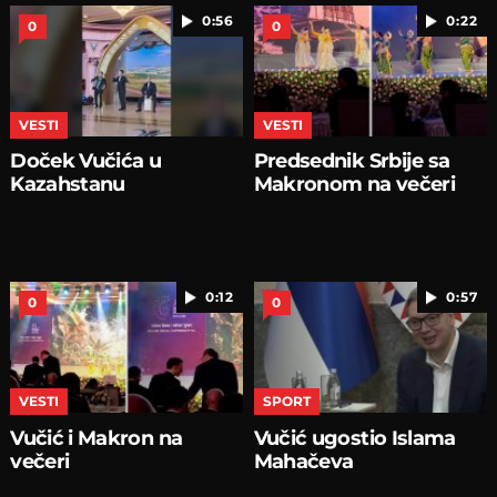
0:56
0:22
0
0
VESTI
VESTI
Doček Vučića u
Predsednik Srbije sa
Kazahstanu
Makronom na večeri
0:12
0:57
0
0
VESTI
SPORT
Vučić i Makron na
Vučić ugostio Islama
večeri
Mahačeva