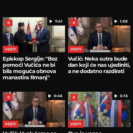
7:41
1:59
0
0
VESTI
VESTI
Episkop Sergije: "Bez
Vučić: Neka sutra bude
pomoći Vučića ne bi
dan koji će nas ujediniti,
bila moguća obnova
a ne dodatno razdirati
manastira Rmanj"
0:46
0:15
0
0
VESTI
VESTI