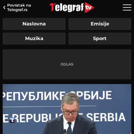
Povratak na
Telegraf.rs
Naslovna
Emisije
Muzika
Sport