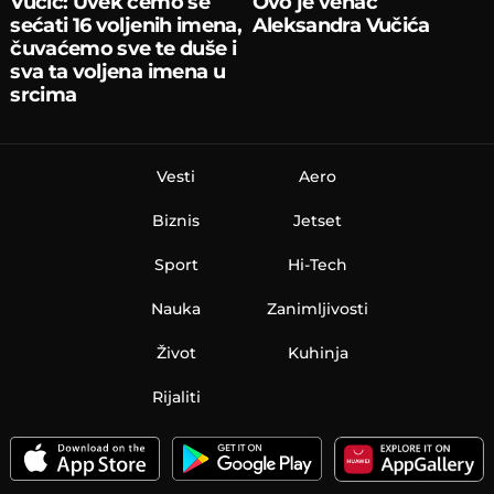
Vučić: Uvek ćemo se
Ovo je venac
sećati 16 voljenih imena,
Aleksandra Vučića
čuvaćemo sve te duše i
sva ta voljena imena u
srcima
Vesti
Aero
Biznis
Jetset
Sport
Hi-Tech
Nauka
Zanimljivosti
Život
Kuhinja
Rijaliti