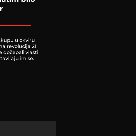
r
skupu u okviru
 revolucija 21.
je dočepali vlasti
stavljaju im se.