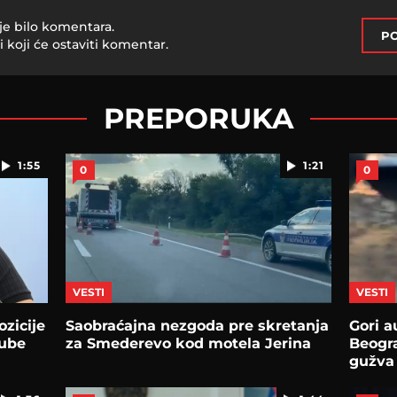
je bilo komentara.
PO
i koji će ostaviti komentar.
PREPORUKA
1:55
1:21
0
0
VESTI
VESTI
zicije
Saobraćajna nezgoda pre skretanja
Gori a
gube
za Smederevo kod motela Jerina
Beogra
gužva