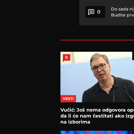
Do sada ni
0
Budite prv
0
VESTI
Vučić: Još nema odgovora opo
da li će nam čestitati ako iz
na izborima