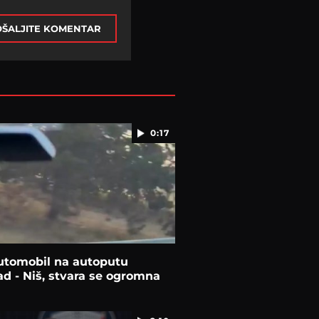
ŠALJITE KOMENTAR
0:17
utomobil na autoputu
d - Niš, stvara se ogromna