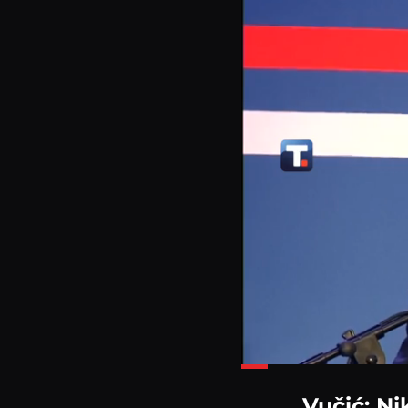
Loaded
:
33.07%
Vučić: Ni