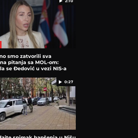
2:10
o smo zatvorili sva
ena pitanja sa MOL-om:
la se Đedović u vezi NIS-a
0:27
dajte snimak hapšenja u Nišu