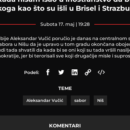
koga kao što su išli u Brisel i Strazbu
subota 17. maj | 19:28
bije Aleksandar Vučić poručio je danas na centralnom 
bora u Nišu da je upravo u tom gradu okončana obojena
di tada shvatili da kada bi se oni koji su tada vršili nasil
kratije, jer bi terorisali sve koji drugačije misle i supro
Podeli:
TEME
Aleksandar Vučić
sabor
Niš
KOMENTARI