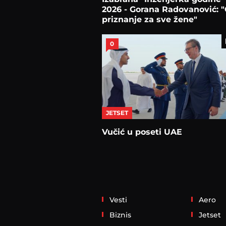
2026 - Gorana Radovanović: "
priznanje za sve žene"
0
JETSET
Vučić u poseti UAE
Vesti
Aero
Biznis
Jetset