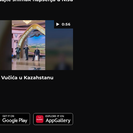
0:56
 Vučića u Kazahstanu