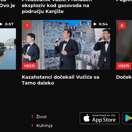
Ovo je
eksploziv kod gasovoda na
području Kanjiže
0:57
0:54
1
0
VESTI
VESTI
Kazahstanci dočekali Vučića sa
Doček
Tamo daleko
Život
Kuhinja