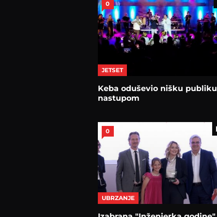
0
JETSET
Keba oduševio nišku publiku
nastupom
0
UBRZANJE
Izabrana "Inženjerka godine"