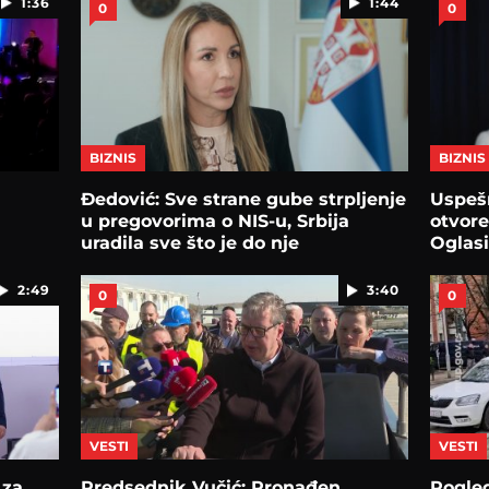
1:36
1:44
0
0
BIZNIS
BIZNIS
Đedović: Sve strane gube strpljenje
Uspešn
u pregovorima o NIS-u, Srbija
otvor
uradila sve što je do nje
Oglasi
2:49
3:40
0
0
VESTI
VESTI
 za
Predsednik Vučić: Pronađen
Pogle