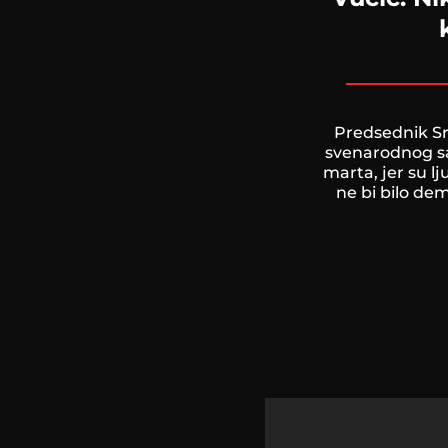
Predsednik Sr
svenarodnog sa
marta, jer su lju
ne bi bilo demo